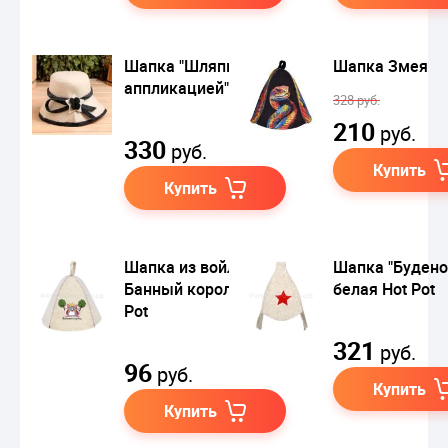
Шапка "Шляпка с
Шапка Змея
аппликацией"
328 руб.
210
руб.
330
руб.
Купить
Купить
Шапка из войлока
Шапка "Будено
Банный король, Hot
белая Hot Pot
Pot
321
руб.
96
руб.
Купить
Купить