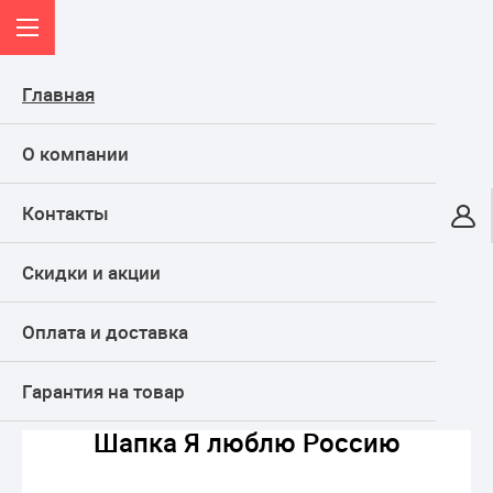
Главная
О компании
Контакты
Онлайн-гипермаркет
Скидки и акции
КАТАЛОГ
Оплата и доставка
Главная
Баня и сауна
Аксессуары для бани
Шапки, рукавицы и тапочки
Шапка Я люблю Россию
Гарантия на товар
Шапка Я люблю Россию