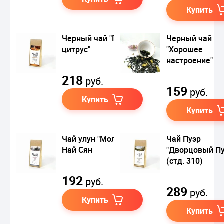
Купить
Черный чай "Пряный
Черный чай
цитрус"
"Хорошее
настроение"
218
руб.
159
руб.
Купить
Купить
Чай улун "Молочный"
Чай Пуэр
Най Сян
"Дворцовый Пу
(стд. 310)
192
руб.
289
руб.
Купить
Купить