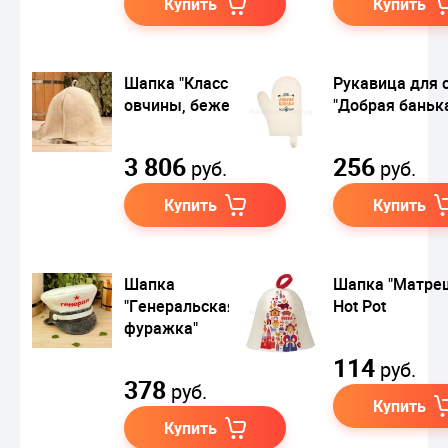
Купить
Купить
Шапка "Классика" из
Рукавица для 
овчины, бежевая
"Добрая баньк
3 806
256
руб.
руб.
Купить
Купить
Шапка
Шапка "Матре
"Генеральская
Hot Pot
фуражка"
114
руб.
378
руб.
Купить
Купить