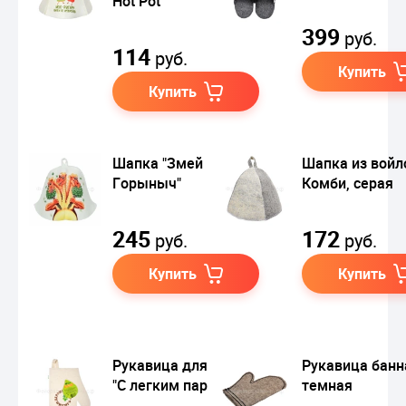
Hot Pot
399
руб.
114
руб.
Купить
Купить
Шапка "Змей
Шапка из войл
Горыныч"
Комби, серая
245
172
руб.
руб.
Купить
Купить
Рукавица для сауны
Рукавица банн
"С легким паром"
темная