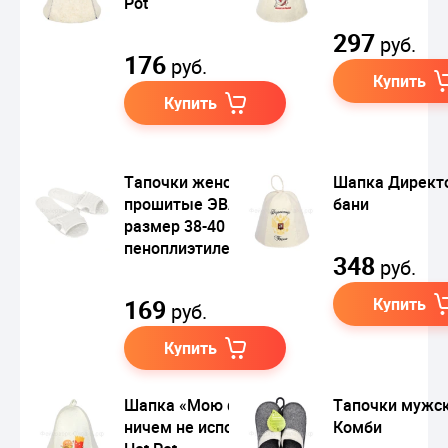
Pot
297
руб.
176
руб.
Купить
Купить
Тапочки женские
Шапка Директ
прошитые ЭВА 3 мм
бани
размер 38-40 белые
пеноплиэтилен
348
руб.
169
Купить
руб.
Купить
Шапка «Мою фигуру
Тапочки мужс
ничем не испортить»
Комби