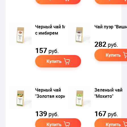
Черный чай Масала
Чай пуэр "Вишн
с имбирем
282
руб.
157
руб.
Купить
Купить
Черный чай
Зеленый чай
"Золотая корица"
"Мохито"
139
167
руб.
руб.
Купить
Купить