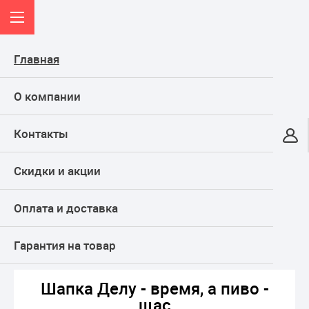
Главная
О компании
Контакты
Онлайн-гипермаркет
Скидки и акции
КАТАЛОГ
Оплата и доставка
Главная
Баня и сауна
Аксессуары для бани
Шапки, рукавицы и тапочки
Шапка Делу - время, а пиво - щас
Гарантия на товар
Шапка Делу - время, а пиво -
щас