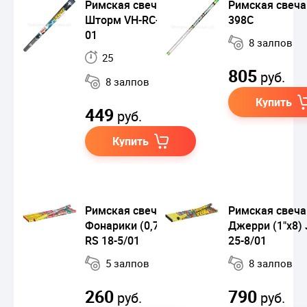
Римская свеча
Римская свеча
Шторм VH-RC-08-8-
398C
01
8 залпов
25
805
руб.
8 залпов
Купить
449
руб.
Купить
Римская свеча
Римская свеча
Фонарики (0,7"х5) JF
Джерри (1"х8) 
RS 18-5/01
25-8/01
5 залпов
8 залпов
260
790
руб.
руб.