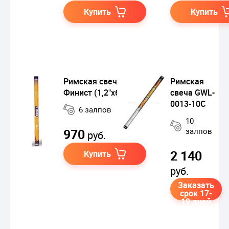
Купить
Купить
Римская свеча
Римская
Финист (1,2"х6) Piroff
свеча GWL-
0013-10C
6 залпов
10
970
залпов
руб.
2 140
Купить
руб.
Заказать
срок 17-
19 дней