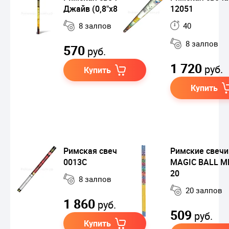
Джайв (0,8"х8) Piroff
12051
8 залпов
40
8 залпов
570
руб.
1 720
руб.
Купить
Купить
Римская свеча GWL-
Римские свечи
0013C
MAGIC BALL M
20
8 залпов
20 залпов
1 860
руб.
509
руб.
Купить