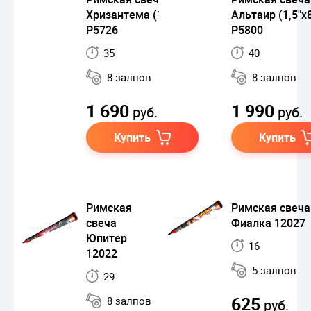
Хризантема (1,25"х8)
Альтаир (1,5"х
Р5726
Р5800
35
40
8 залпов
8 залпов
1 690
1 990
руб.
руб.
Купить
Купить
Римская
Римская свеча
свеча
Фиалка 12027
Юпитер
16
12022
5 залпов
29
625
8 залпов
руб.