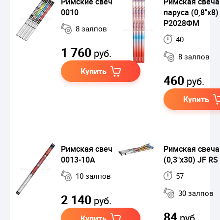
Римские свечи GWL-
Римская свеч
0010
паруса (0,8"х8)
Р2028ФМ
8 залпов
40
1 760
руб.
8 залпов
Купить
460
руб.
Купить
Римская свеча GWL-
Римская свеча
0013-10A
(0,3"х30) JF RS
10 залпов
57
30 залпов
2 140
руб.
84
руб.
Купить