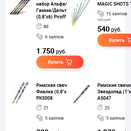
набор Альфа/Бетта/
MAGIC SHOTS 
Гамма/Дельта
15 залпов
(0,8"х6) Piroff
585 руб.
80
540
руб.
6 залпов
Купить
1 750
руб.
Купить
Римская свеча
Римские свечи
Фиалка (0,8"х5)
Звездопад (1"х
РК5008
A5047
21
25
5 залпов
5 залпов