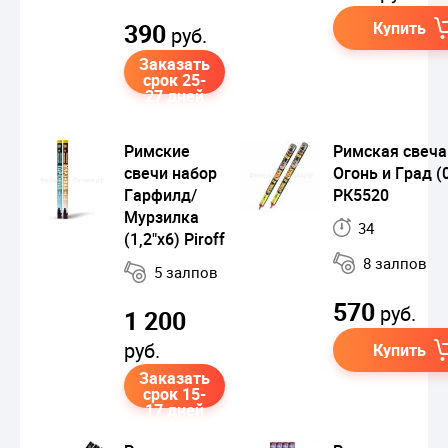
390
Купить
руб.
Заказать
срок 25-
27 дней
Римские
Римская свеча
свечи набор
Огонь и Град (0
Гарфилд/
РК5520
Мурзилка
34
(1,2"х6) Piroff
8 залпов
5 залпов
570
руб.
1 200
руб.
Купить
Заказать
срок 15-
17 дней