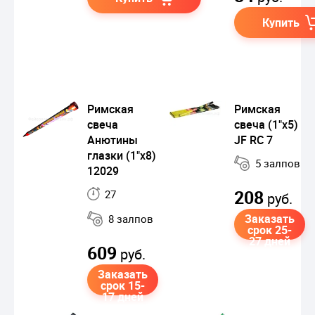
Купить
Римская
Римская
свеча
свеча (1"х5)
Анютины
JF RC 7
глазки (1"х8)
5 залпов
12029
208
27
руб.
Заказать
8 залпов
срок 25-
27 дней
609
руб.
Заказать
срок 15-
17 дней