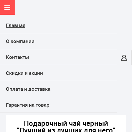
Главная
О компании
Контакты
Онлайн-гипермаркет
Скидки и акции
КАТАЛОГ
Оплата и доставка
Главная
ТОВАРЫ ДЛЯ ПРАЗДНИКА, подарки
Подарки и сувениры
Подарочный чай
Подарочный чай черный "Лучший из лучших для него"
Гарантия на товар
Подарочный чай черный
"Лучший из лучших для него"