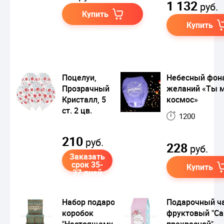
1 132
руб.
Купить
Купить
Поцелуи,
Небесный фон
Прозрачный
желаний «Ты 
Кристалл, 5
космос»
ст. 2 цв.
1200
210
руб.
228
руб.
Заказать
срок 35-
Купить
37 дней
Набор подарочных
Подарочный ч
коробок
фруктовый "С
"Настоящему
прекрасной"