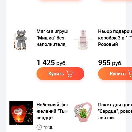
Мягкая игрушка
Набор подаро
"Мишка" без
коробок 3 в 1 "
наполнителя, 100 см
Розовый
1 425
955
руб.
руб.
Купить
Купить
Небесный фонарик
Пакет для цве
желаний "Ты+Я"
"Сердце", розо
сердце
лентой
1200