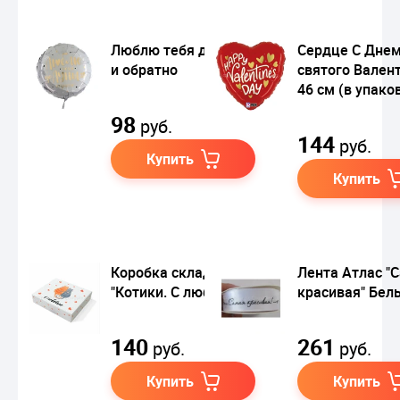
Люблю тебя до луны
Сердце С Дне
и обратно
святого Вален
46 см (в упако
98
руб.
144
руб.
Купить
Купить
Коробка складная
Лента Атлас "
"Котики. С любовью"
красивая" Бел
140
261
руб.
руб.
Купить
Купить