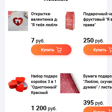
Открытка‒
Подарочный ч
валентинка двойная
фруктовый "Я 
"Я тебя люблю"
права"
7
250
руб.
руб.
Купить
Купить
Набор подарочных
Бумага подаро
коробок 3 в 1
"Люблю, скуча
"Однотонный"
думаю" / лист
Красный
395
руб.
1 200
руб.
Купить