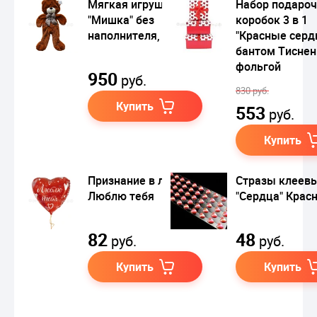
Мягкая игрушка
Набор подаро
"Мишка" без
коробок 3 в 1
наполнителя, 80 см
"Красные серд
бантом Тиснен
фольгой
950
руб.
830 руб.
Купить
553
руб.
Купить
Признание в любви:
Стразы клеев
Люблю тебя
"Сердца" Крас
82
48
руб.
руб.
Купить
Купить