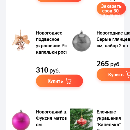
Заказать
срок 30-
35 дней
Новогоднее
Новогодние ш
подвесное
Серые глянце
украшение Розовые
см, набор 2 шт.
капельки росы
265
руб.
310
руб.
Купить
Купить
Новогодний шар
Елочные
Фуксия матовый, 15
украшения
см
"Капелька"