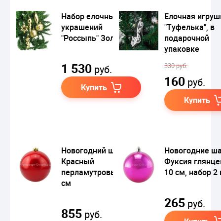
Набор елочных
Елочная игруш
украшений
"Туфелька", в
"Россыпь" Золотой
подарочной
упаковке
1 530
330 руб.
руб.
160
руб.
Купить
Купить
Новогодний шар
Новогодние ш
Красный
Фуксия глянц
перламутровый 20
10 см, набор 2 
см
265
руб.
855
руб.