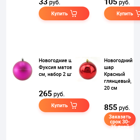
33
105
руб.
руб.
Купить
Купить
Новогодние шары
Новогодний
Фуксия матовые 10
шар
см, набор 2 шт.
Красный
глянцевый,
20 см
265
руб.
Купить
855
руб.
Заказать
срок 30-
35 дней