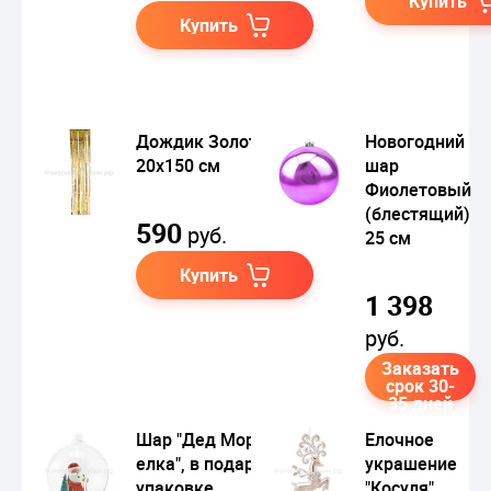
Купить
Купить
Дождик Золотой
Новогодний
20х150 см
шар
Фиолетовый
(блестящий)
590
руб.
25 см
Купить
1 398
руб.
Заказать
срок 30-
35 дней
Шар "Дед Мороз и
Елочное
елка", в подарочной
украшение
упаковке
"Косуля",