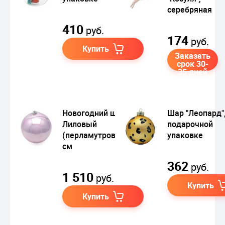
серебряная
410
руб.
174
руб.
Купить
Заказать
срок 30-
35 дней
Новогодний шар
Шар "Леопард",
Лиловый
подарочной
(перламутровый) 25
упаковке
см
362
руб.
1 510
руб.
Купить
Купить