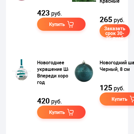
Красные
423
руб.
265
руб.
Купить
Заказать
срок 30-
35 дней
Новогоднее
Новогодний ш
украшение Шар
Черный, 8 см
Впереди хороший
год
125
руб.
420
Купить
руб.
Купить