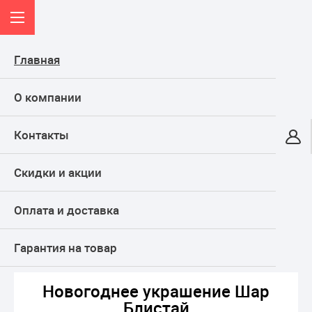
Главная
О компании
Контакты
Онлайн-гипермаркет
Скидки и акции
КАТАЛОГ
Оплата и доставка
Главная
ТОВАРЫ ДЛЯ ПРАЗДНИКА, подарки
Новогодние товары
Елочные украшения
Новогоднее украшение Шар Блистай
Гарантия на товар
Новогоднее украшение Шар
Блистай