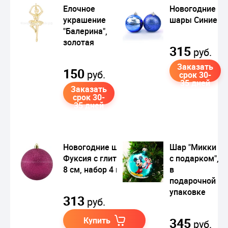
Елочное
Новогодние
украшение
шары Синие
"Балерина",
золотая
315
руб.
Заказать
150
руб.
срок 30-
35 дней
Заказать
срок 30-
35 дней
Новогодние шары
Шар "Микки
Фуксия с глиттером
с подарком",
8 см, набор 4 шт.
в
подарочной
упаковке
313
руб.
Купить
345
руб.