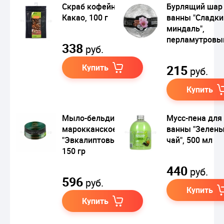
Скраб кофейный
Бурлящий шар
Какао, 100 г
ванны "Сладки
миндаль",
перламутровы
338
руб.
Купить
215
руб.
Купить
Мыло-бельди
Мусс-пена для
марокканское
ванны "Зелен
"Эвкалиптовый лес",
чай", 500 мл
150 гр
440
руб.
596
руб.
Купить
Купить