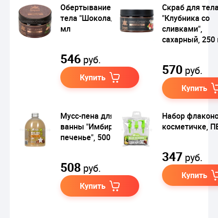
Обертывание для
Скраб для тел
тела "Шоколад", 250
"Клубника со
мл
сливками",
сахарный, 250
546
руб.
570
руб.
Купить
Купить
Мусс-пена для
Набор флаконо
ванны "Имбирное
косметичке, П
печенье", 500 мл
347
руб.
508
руб.
Купить
Купить