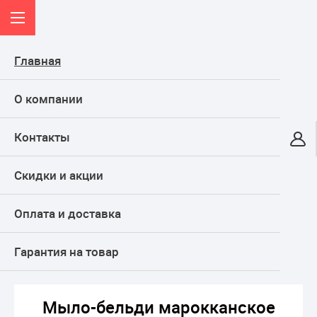
Главная
О компании
Контакты
Онлайн-гипермаркет
Скидки и акции
КАТАЛОГ
Оплата и доставка
Главная
Баня и сауна
Банная гигиена, уход и красота
Косметика для бани и сауны
Гарантия на товар
Мыло-бельди марокканское "Медовые луга", 150 гр
Мыло-бельди марокканское