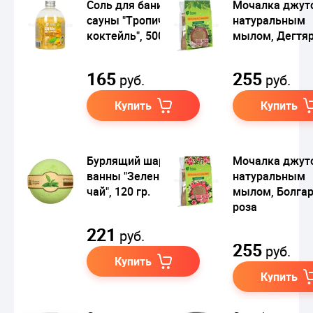
Соль для бани и
Мочалка джуто
сауны "Тропический
натуральным
коктейль", 500 г
мылом, Дегтя
165
255
руб.
руб.
Купить
Купить
Бурлящий шар для
Мочалка джуто
ванны "Зеленый
натуральным
чай", 120 гр.
мылом, Болга
роза
221
руб.
255
руб.
Купить
Купить