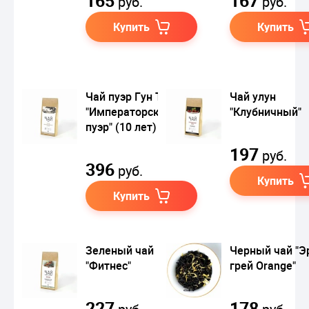
165
167
руб.
руб.
Купить
Купить
Чай пуэр Гун Тин
Чай улун
"Императорский
"Клубничный"
пуэр" (10 лет)
197
руб.
396
руб.
Купить
Купить
Зеленый чай
Черный чай "Э
"Фитнес"
грей Orange"
227
178