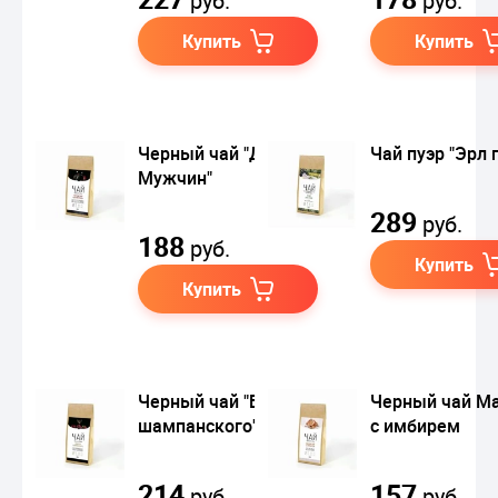
руб.
руб.
Купить
Купить
Черный чай "Для
Чай пуэр "Эрл 
Мужчин"
289
руб.
188
руб.
Купить
Купить
Черный чай "Брызги
Черный чай М
шампанского"
с имбирем
214
157
руб.
руб.