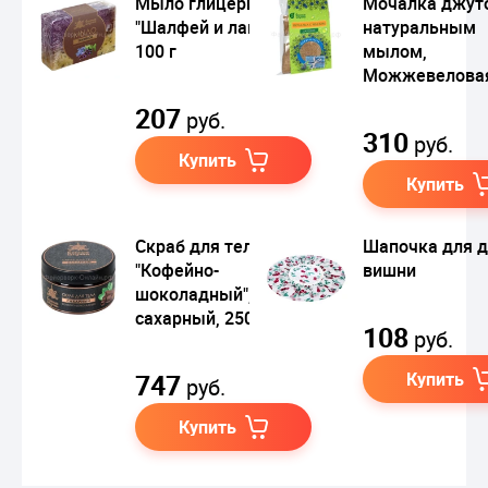
Мыло глицериновое
Мочалка джуто
"Шалфей и лаванда",
натуральным
100 г
мылом,
Можжевелова
207
руб.
310
руб.
Купить
Купить
Скраб для тела
Шапочка для д
"Кофейно-
вишни
шоколадный",
сахарный, 250 мл
108
руб.
747
Купить
руб.
Купить