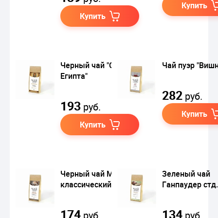
Купить
Купить
Черный чай "Сказки
Чай пуэр "Вишн
Египта"
282
руб.
193
руб.
Купить
Купить
Черный чай Масала
Зеленый чай
классический
Ганпаудер стд.
174
134
руб.
руб.