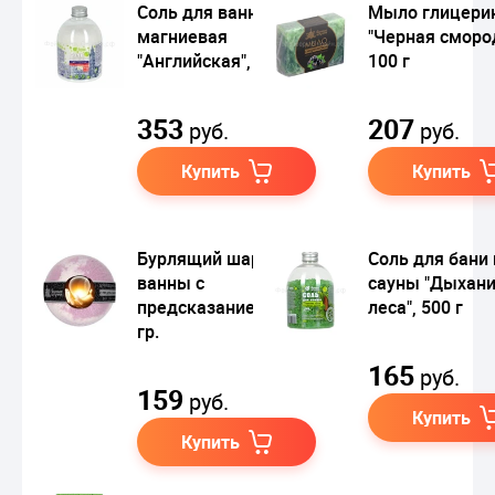
Соль для ванны
Мыло глицери
магниевая
"Черная сморо
"Английская", 500 гр
100 г
353
207
руб.
руб.
Купить
Купить
Бурлящий шар для
Соль для бани 
ванны с
сауны "Дыхан
предсказанием, 120
леса", 500 г
гр.
165
руб.
159
руб.
Купить
Купить