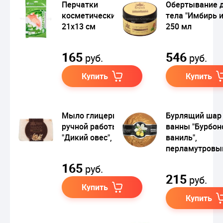
Перчатки
Обертывание 
косметические,
тела "Имбирь и
21х13 см
250 мл
165
546
руб.
руб.
Купить
Купить
Мыло глицериновое
Бурлящий шар
ручной работы
ванны "Бурбон
"Дикий овес", 100 гр.
ваниль",
перламутровы
165
руб.
215
руб.
Купить
Купить