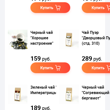
Купить
Купить
Черный чай
Чай Пуэр
"Хорошее
"Дворцовый Пу
настроение"
(стд. 310)
159
289
руб.
руб.
Купить
Купить
Зеленый чай "Силуэт
Черный чай
Императрицы"
"Согревающий
бергамот"
189
руб.