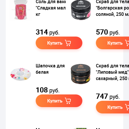
Соль для ванны
Скраб для тел
"Сладкая малина", 1
"Болгарская ро
кг
соляной, 250 м
314
570
руб.
руб.
Купить
Купить
Шапочка для душа,
Скраб для тел
белая
"Липовый мед"
сахарный, 250
108
руб.
747
руб.
Купить
Купить