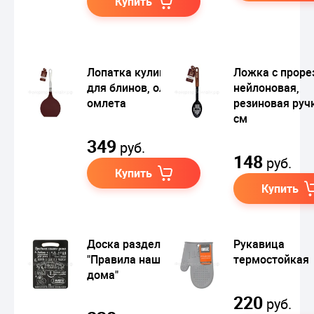
Купить
Лопатка кулинарная
Ложка с проре
для блинов, оладий,
нейлоновая,
омлета
резиновая ручк
см
349
руб.
148
руб.
Купить
Купить
Доска разделочная
Рукавица
"Правила нашего
термостойкая
дома"
220
руб.