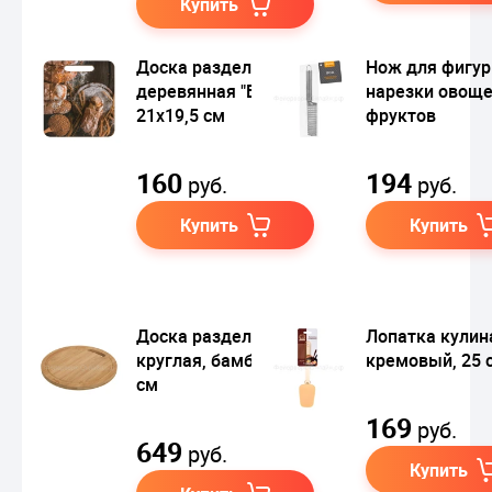
Купить
Доска разделочная
Нож для фигур
деревянная "Багет",
нарезки овоще
21х19,5 см
фруктов
160
194
руб.
руб.
Купить
Купить
Доска разделочная
Лопатка кулин
круглая, бамбук, 30
кремовый, 25 
см
169
руб.
649
руб.
Купить