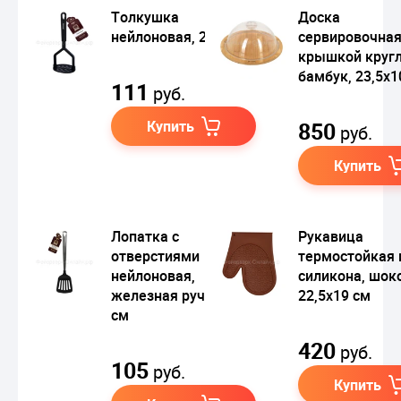
Толкушка
Доска
нейлоновая, 24 см
сервировочная
крышкой кругл
бамбук, 23,5х1
111
руб.
Купить
850
руб.
Купить
Лопатка с
Рукавица
отверстиями
термостойкая 
нейлоновая,
силикона, шок
железная ручка, 29,5
22,5х19 см
см
420
руб.
105
руб.
Купить