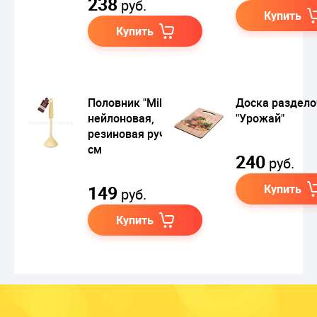
238
руб.
Купить
Купить
Половник "Milky"
Доска раздело
нейлоновая,
"Урожай"
резиновая ручка, 33
см
240
руб.
149
Купить
руб.
Купить