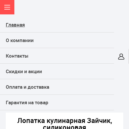
Главная
О компании
Контакты
Онлайн-гипермаркет
Скидки и акции
КАТАЛОГ
Оплата и доставка
Главная
Дом и кухня
Кухня
Инструменты для готовки
Лопатка кулинарная Зайчик, силиконовая
Гарантия на товар
Лопатка кулинарная Зайчик,
силиконовая