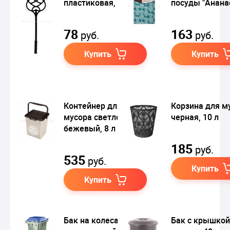
пластиковая, 36 см
посуды "Анана
78
163
руб.
руб.
Купить
Купить
Контейнер для
Корзина для м
мусора светло-
черная, 10 л
бежевый, 8 л
185
руб.
535
руб.
Купить
Купить
Бак на колесах для
Бак с крышкой