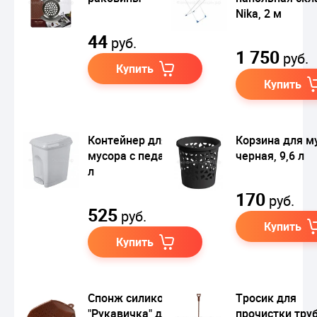
Nika, 2 м
44
руб.
1 750
руб.
Купить
Купить
Контейнер для
Корзина для м
мусора с педалью, 7
черная, 9,6 л
л
170
руб.
525
руб.
Купить
Купить
Спонж силиконовый
Тросик для
"Рукавичка" для
прочистки тру