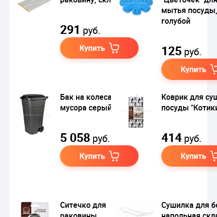
мытья посуды
голубой
291
руб.
Купить
125
руб.
Купить
Бак на колесах для
Коврик для су
мусора серый, 110 л
посуды "Котик
5 058
414
руб.
руб.
Купить
Купить
Ситечко для
Сушилка для б
раковины
напольная скл