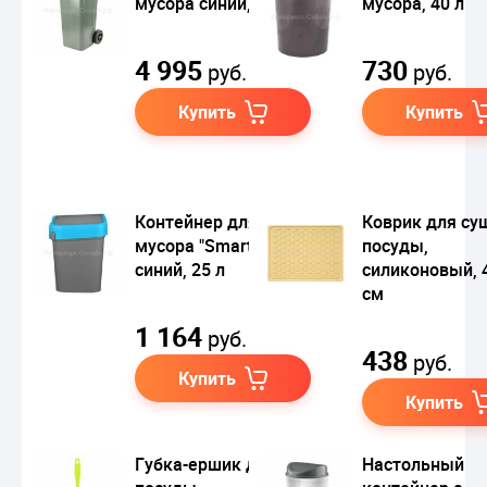
мусора синий, 120 л
мусора, 40 л
4 995
730
руб.
руб.
Купить
Купить
Контейнер для
Коврик для су
мусора "Smart Bin"
посуды,
синий, 25 л
силиконовый, 
см
1 164
руб.
438
руб.
Купить
Купить
Губка-ершик для
Настольный