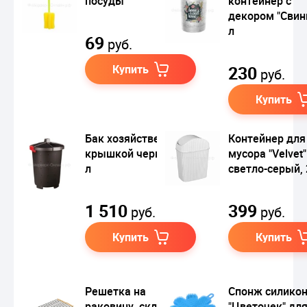
посуды
контейнер с
декором "Свинг
л
69
руб.
Купить
230
руб.
Купить
Бак хозяйственный с
Контейнер для
крышкой черный, 45
мусора "Velvet"
л
светло-серый, 
1 510
399
руб.
руб.
Купить
Купить
Решетка на
Спонж силико
раковину, складная
"Цветочек" дл