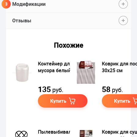
Модификации
3
Отзывы
Похожие
Контейнер для
Коврик для по
мусора белый, 0,75 л
30х25 см
135
58
руб.
руб.
Купить
Купить
Пылевыбивалка
Коврик для су