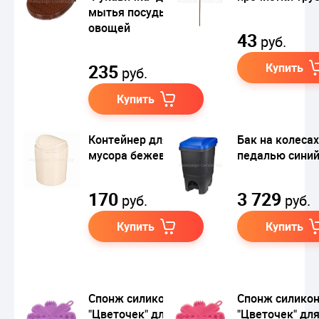
мытья посуды и
овощей
43
руб.
235
Купить
руб.
Купить
Контейнер для
Бак на колесах
мусора бежевый, 1 л
педалью синий,
170
3 729
руб.
руб.
Купить
Купить
Спонж силиконовый
Спонж силико
"Цветочек" для
"Цветочек" дл