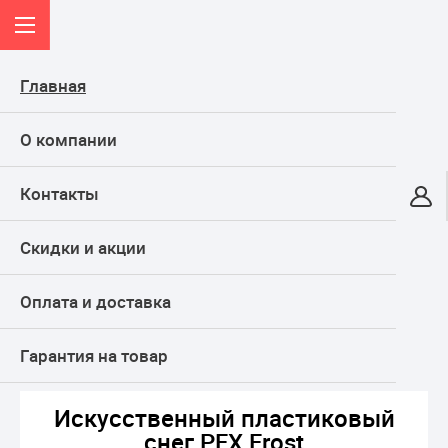
Главная
О компании
Контакты
Онлайн-гипермаркет
Скидки и акции
КАТАЛОГ
Оплата и доставка
Главная
ТОВАРЫ ДЛЯ ПРАЗДНИКА, подарки
Искусственный снег
Полимерный снег
Искусственный пластиковый снег PFX Frost
Гарантия на товар
Искусственный пластиковый
снег PFX Frost