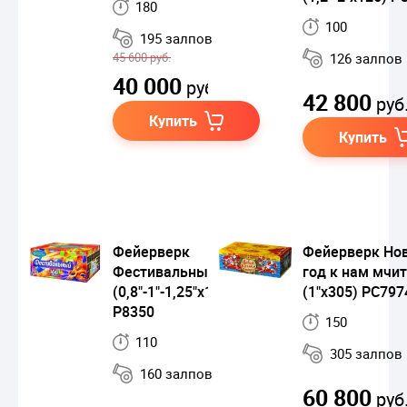
180
100
195 залпов
45 600 руб.
126 залпов
40 000
руб.
42 800
руб
Купить
Купить
Фейерверк
Фейерверк Но
Фестивальный
год к нам мчи
(0,8"-1"-1,25"х160)
(1"х305) РС797
Р8350
150
110
305 залпов
160 залпов
60 800
руб