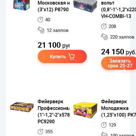
Московская ночь
вольт
(3"x12) Р8790
(0,8"-1"-1,2"х22
VH-COMBI-13
40
208
12 залпов
220 залпов
21 100
руб.
24 150
руб
Купить
Заказать
срок 25-27
дней
Фейерверк
Фейерверк
Профессиональный
Молодежка
(1"-1,2"-2"х578)
(1,25"х100) РК
РС9290
129
355
100 залпов