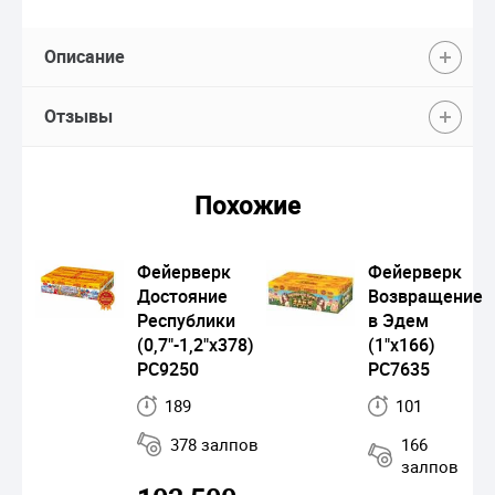
Описание
Отзывы
Похожие
Фейерверк
Фейерверк
Достояние
Возвращение
Республики
в Эдем
(0,7"-1,2"х378)
(1"х166)
РС9250
РС7635
189
101
378 залпов
166
залпов