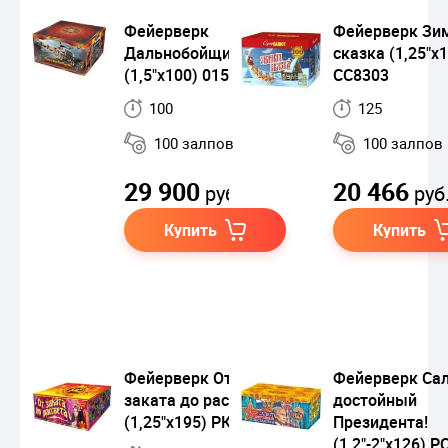
Фейерверк
Фейерверк Зи
Дальнобойщик
сказка (1,25"х
(1,5"х100) 01509
СС8303
100
125
100 залпов
100 залпов
29 900
20 466
руб.
руб
Купить
Купить
Фейерверк От
Фейерверк Са
заката до рассвета
достойный
(1,25"х195) РК7880
Президента!
(1,2"-2"х126) Р