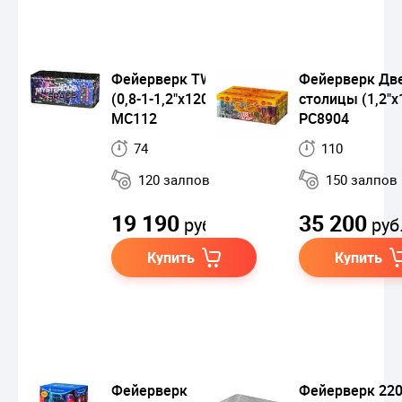
Фейерверк TWISTER
Фейерверк Дв
(0,8-1-1,2"x120)
столицы (1,2"х
MC112
РС8904
74
110
120 залпов
150 залпов
19 190
35 200
руб.
руб
Купить
Купить
Фейерверк
Фейерверк 22