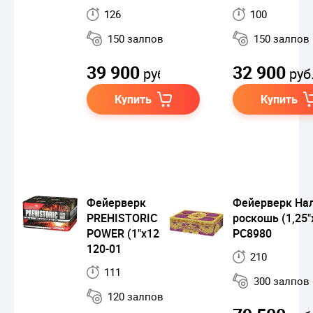
126
100
150 залпов
150 залпов
39 900
32 900
руб.
руб
Купить
Купить
Фейерверк
Фейерверк Нал
PREHISTORIC AL
роскошь (1,25"
POWER (1"x120) SB-
РС8980
120-01
210
111
300 залпов
120 залпов