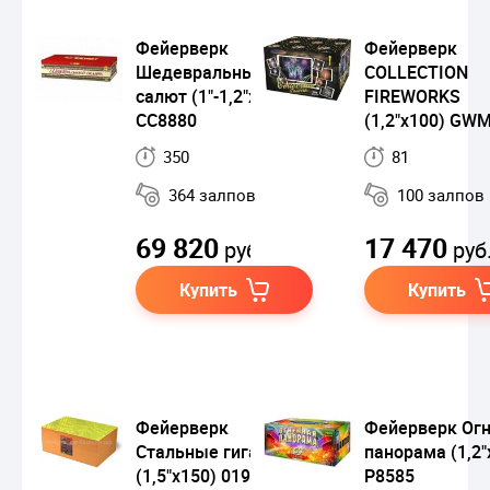
Фейерверк
Фейерверк
Шедевральный
COLLECTION
салют (1"-1,2"х364)
FIREWORKS
СС8880
(1,2"x100) GW
350
81
364 залпов
100 залпов
69 820
17 470
руб.
руб
Купить
Купить
Фейерверк
Фейерверк Ог
Стальные гиганты
панорама (1,2"
(1,5"х150) 01909
Р8585