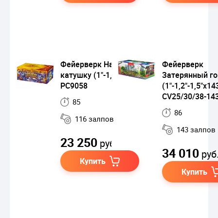
Фейерверк На всю
Фейерверк
катушку (1"-1,2"х116)
Затерянный г
РС9058
(1"-1,2"-1,5"х14
CV25/30/38-14
85
86
116 залпов
143 залпов
23 250
руб.
34 010
руб
Купить
Купить