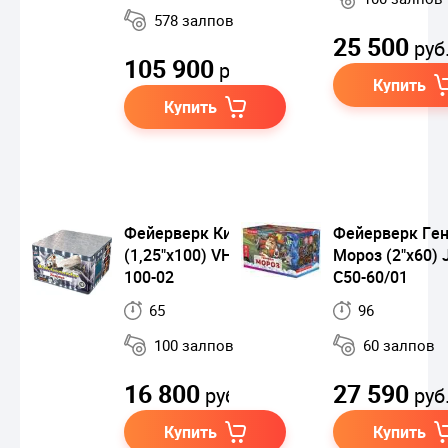
578 залпов
25 500
руб
105 900
руб.
Купить
Купить
Фейерверк Китобой
Фейерверк Ге
(1,25"х100) VH120-
Мороз (2"х60) 
100-02
С50-60/01
65
96
100 залпов
60 залпов
16 800
27 590
руб.
руб
Купить
Купить