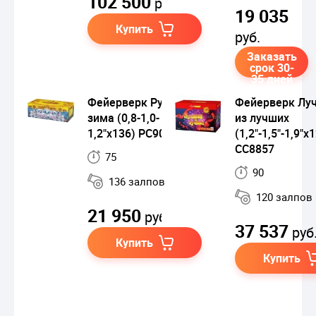
102 500
руб.
19 035
Купить
руб.
Заказать
срок 30-
35 дней
Фейерверк Русская
Фейерверк Лу
зима (0,8-1,0-
из лучших
1,2"х136) РС9080
(1,2"-1,5"-1,9"х
СС8857
75
90
136 залпов
120 залпов
21 950
руб.
37 537
руб
Купить
Купить