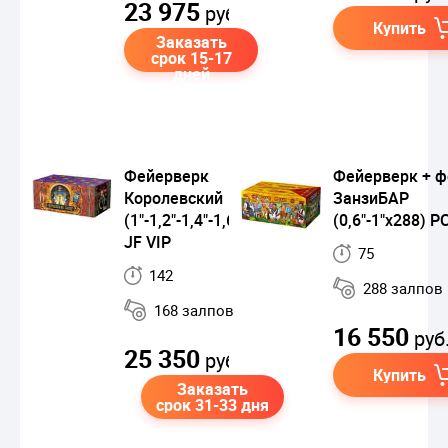
23 975
руб.
Купить
Заказать
срок 15-17
дней
Фейерверк
Фейерверк + ф
Королевский
ЗанзиБАР
(1"-1,2"-1,4"-1,6"-2"x168)
(0,6"-1"х288) Р
JF VIP
75
142
288 залпов
168 залпов
16 550
руб
25 350
руб.
Купить
Заказать
срок 31-33 дня