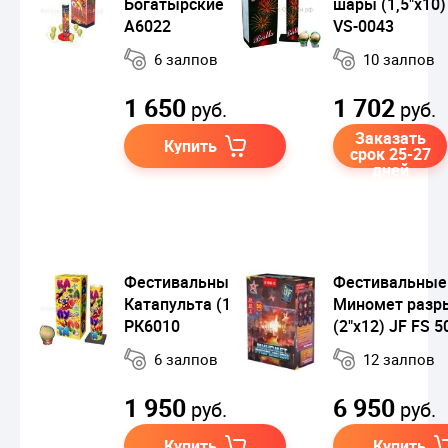
Богатырские (1,5"х6)
шары (1,5"x10)
A6022
VS-0043
6 залпов
10 залпов
1 650
1 702
руб.
руб.
Заказать
Купить
срок 25-27
дней
Фестивальные шары
Фестивальные
Катапульта (1,75"х6)
Миномет разр
РК6010
(2"x12) JF FS 5
6 залпов
12 залпов
1 950
6 950
руб.
руб.
Купить
Купить