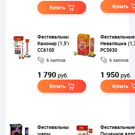
Купить
Купить
Фестивальные шары
Фестивальные
Канонир (1,5"х6)
Неваляшка (1,7
СС6100
РС5930
6 залпов
6 залпов
1 790
1 950
руб.
руб.
Купить
Купить
Фестивальные
Фестивальные
шары
Пушечное ядр