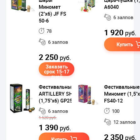
Миномет
A6040
(2"x6) JF FS
6 залпов
50-6
1 920
78
руб.
6 залпов
Купить
2 250
руб.
Заказать
срок 15-17
дней
Фестивальные шары
Фестивальные
ARTILLERY SHELL
Миномет (1,5"x
(1,75"x6) GP2515
FS40-12
6 залпов
100
1 520 руб.
12 залпов
1 390
руб.
2 350
руб.
Купить