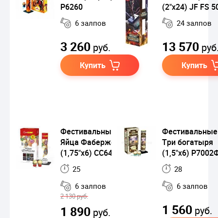
Р6260
(2"x24) JF FS 5
6 залпов
24 залпов
3 260
13 570
руб.
руб
Купить
Купить
Фестивальные шары
Фестивальные
Яйца Фаберже
Три богатыря
(1,75"х6) СС6410
(1,5"х6) Р700
25
28
6 залпов
6 залпов
2 130 руб.
1 560
1 890
руб.
руб.