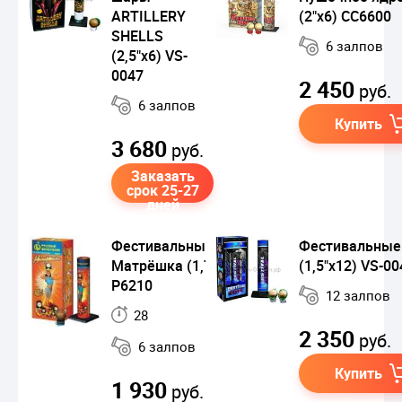
ARTILLERY
(2"х6) СС6600
SHELLS
6 залпов
(2,5"x6) VS-
0047
2 450
руб.
6 залпов
Купить
3 680
руб.
Заказать
срок 25-27
дней
Фестивальные шары
Фестивальные
Матрёшка (1,75"х6)
(1,5"x12) VS-00
Р6210
12 залпов
28
2 350
руб.
6 залпов
Купить
1 930
руб.