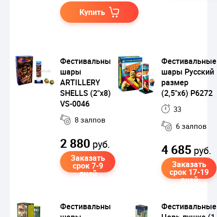
Купить
Фестивальные
Фестивальные
шары
шары Русский
ARTILLERY
размер
SHELLS (2"x8)
(2,5"х6) Р6272
VS-0046
33
8 залпов
6 залпов
2 880
руб.
4 685
руб.
Заказать
Заказать
срок 7-9
срок 17-19
дней
дней
Фестивальные
Фестивальные
шары
Царь-пушка (1,