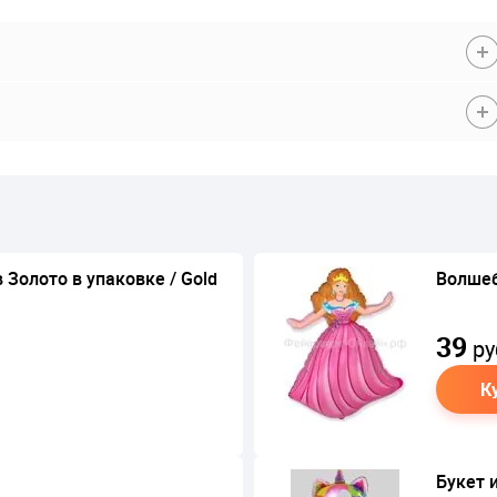
 Золото в упаковке / Gold
Волшеб
39
ру
К
Букет 