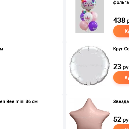
фольга
438
р
К
см
Круг Се
23
ру
К
en Bee mini 36 см
Звезда
52
ру