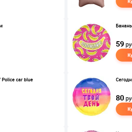
К
см
Бананы
59
ру
К
Police car blue
Сегодн
80
ру
К