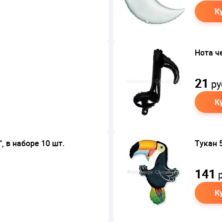
К
Нота ч
21
ру
К
, в наборе 10 шт.
Тукан 
141
р
К