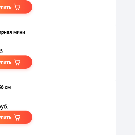
упить
ерная мини
б.
упить
56 см
уб.
упить