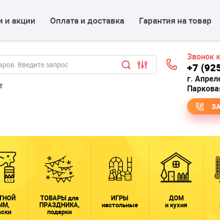
 и акции
Оплата и доставка
Гарантия на товар
Звонок 
+7 (92
г. Апрел
т
Парковая
З
ТНОЙ
ТОВАРЫ для
ИГРЫ
ДОМ
ЫМ,
ПРАЗДНИКА,
настольные
и кухня
аски
подарки