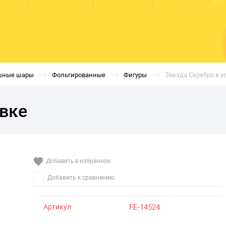
шные шары
Фольгированные
Фигуры
Звезда Серебро в у
овке
Добавить в избранное
Добавить к сравнению
Артикул:
FE-14524