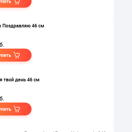
упить
 Поздравляю 46 см
б.
упить
я твой день 46 см
б.
упить