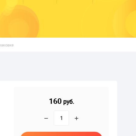
паковке
160
руб.
−
+