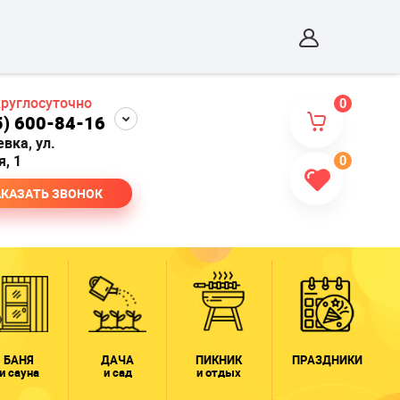
круглосуточно
0
5) 600-84-16
евка, ул.
, 1
0
АКАЗАТЬ ЗВОНОК
БАНЯ
ДАЧА
ПИКНИК
ПРАЗДНИКИ
и сауна
и сад
и отдых