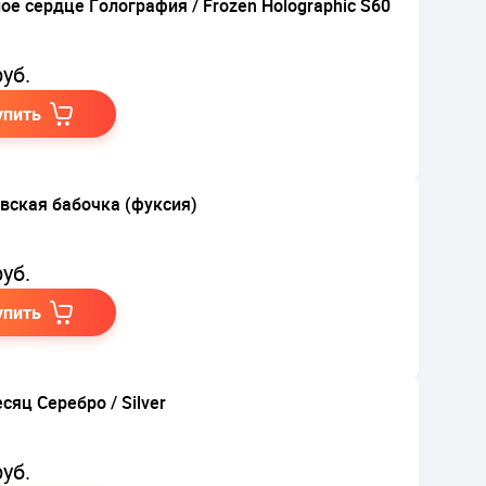
ое сердце Голография / Frozen Holographic S60
уб.
упить
вская бабочка (фуксия)
уб.
упить
сяц Серебро / Silver
уб.