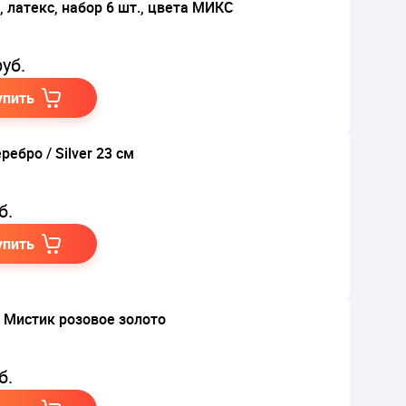
, латекс, набор 6 шт., цвета МИКС
уб.
упить
ребро / Silver 23 см
б.
упить
 Мистик розовое золото
б.