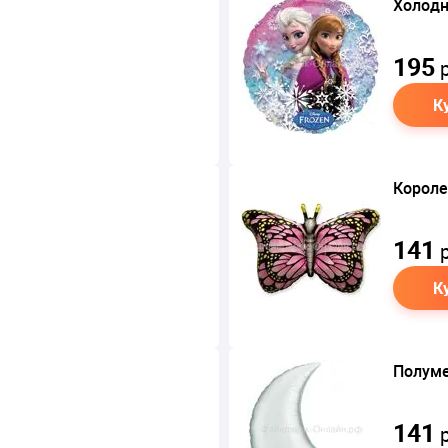
Холодн
195
р
К
Короле
141
р
К
Полуме
141
р