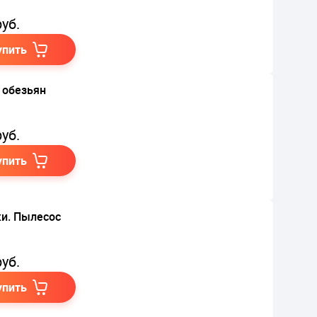
уб.
упить
 обезьян
уб.
упить
и. Пылесос
уб.
упить