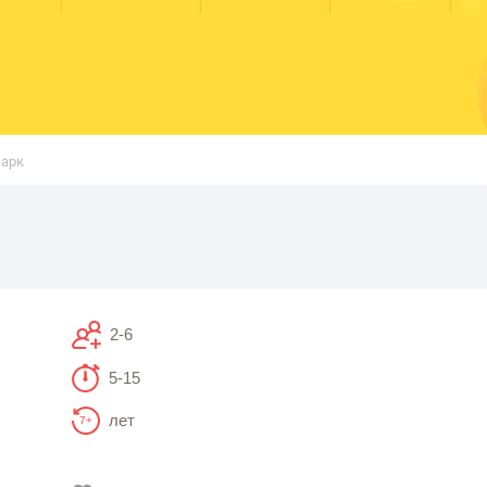
парк
2-6
5-15
лет
7+