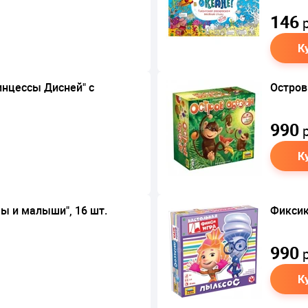
146
р
К
инцессы Дисней" с
Остров
990
р
К
 и малыши", 16 шт.
Фиксик
990
р
К