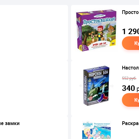
Просто
1 29
К
Настол
552 руб.
340
р
К
ые замки
Раскра