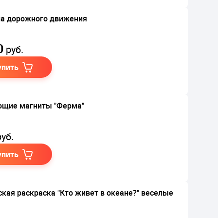
а дорожного движения
0
руб.
упить
щие магниты "Ферма"
уб.
упить
ская раскраска "Кто живет в океане?" веселые