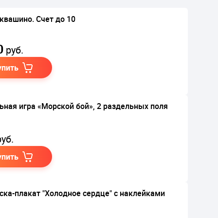
квашино. Счет до 10
0
руб.
упить
ьная игра «Морской бой», 2 раздельных поля
уб.
упить
ска-плакат "Холодное сердце" с наклейками