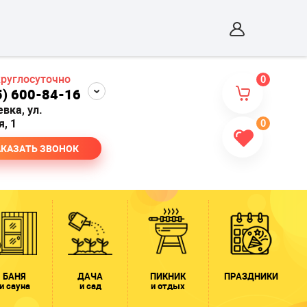
круглосуточно
0
5) 600-84-16
евка, ул.
, 1
0
АКАЗАТЬ ЗВОНОК
БАНЯ
ДАЧА
ПИКНИК
ПРАЗДНИКИ
и сауна
и сад
и отдых