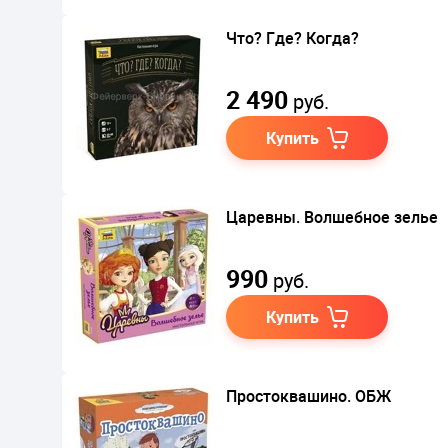
Что? Где? Когда?
2 490
руб.
Купить
Царевны. Волшебное зелье
990
руб.
Купить
Простоквашино. ОБЖ