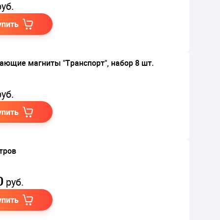
уб.
упить
ающие магниты "Транспорт", набор 8 шт.
уб.
упить
тров
0
руб.
упить