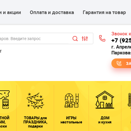
 и акции
Оплата и доставка
Гарантия на товар
Звонок 
+7 (92
г. Апрел
т
Парковая
З
ТНОЙ
ТОВАРЫ для
ИГРЫ
ДОМ
ЫМ,
ПРАЗДНИКА,
настольные
и кухня
аски
подарки