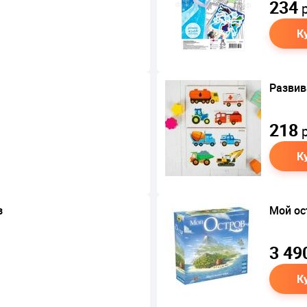
234
р
К
Развив
218
р
К
з
Мой ос
3 49
К