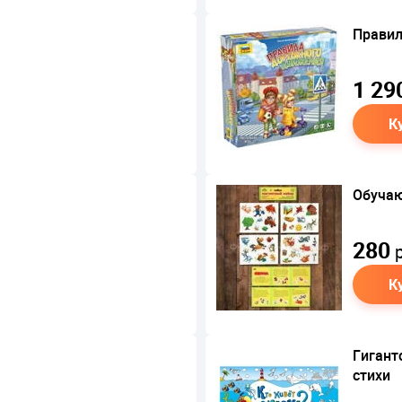
Правил
1 29
К
Обучаю
280
р
К
Гигант
стихи