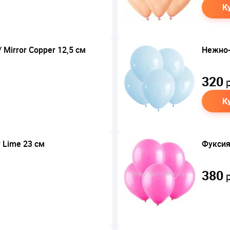
К
Mirror Copper 12,5 см
Нежно-
320
р
К
 Lime 23 см
Фуксия,
380
р