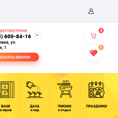
круглосуточно
0
5) 600-84-16
евка, ул.
, 1
0
АКАЗАТЬ ЗВОНОК
БАНЯ
ДАЧА
ПИКНИК
ПРАЗДНИКИ
и сауна
и сад
и отдых