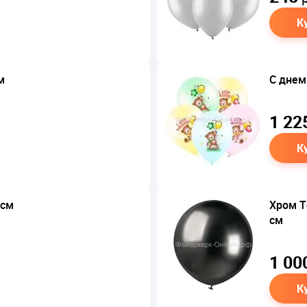
К
м
С днем
1 22
К
 см
Хром Т
см
1 00
К