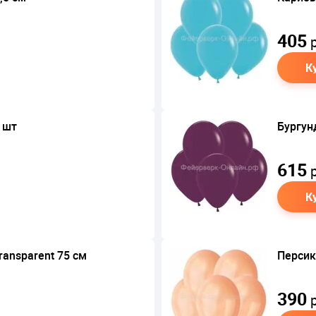
405
р
К
1 шт
Бургун
615
р
К
ransparent 75 см
Персик
390
р