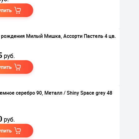
упить
 рождения Милый Мишка, Ассорти Пастель 4 цв.
5
руб.
упить
емное серебро 90, Металл / Shiny Space grey 48
0
руб.
упить