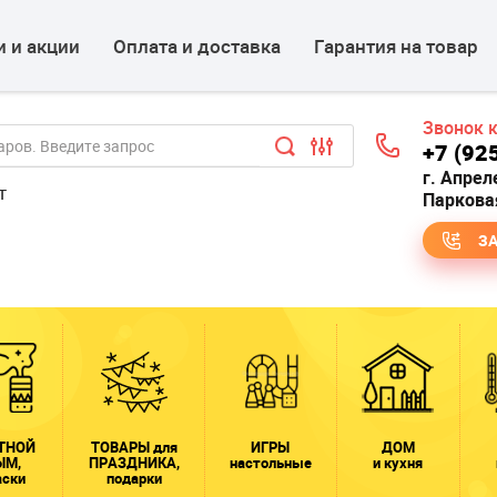
 и акции
Оплата и доставка
Гарантия на товар
Звонок 
+7 (92
г. Апрел
т
Парковая
З
ТНОЙ
ТОВАРЫ для
ИГРЫ
ДОМ
ЫМ,
ПРАЗДНИКА,
настольные
и кухня
аски
подарки