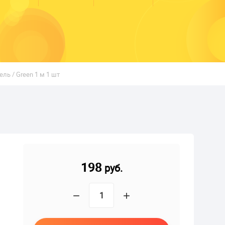
ль / Green 1 м 1 шт
198
руб.
−
+