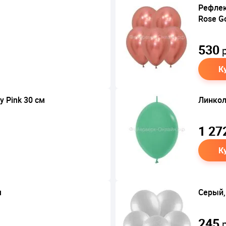
Рефлек
Rose Go
530
р
К
y Pink 30 см
Линкол
1 27
К
м
Серый,
245
р