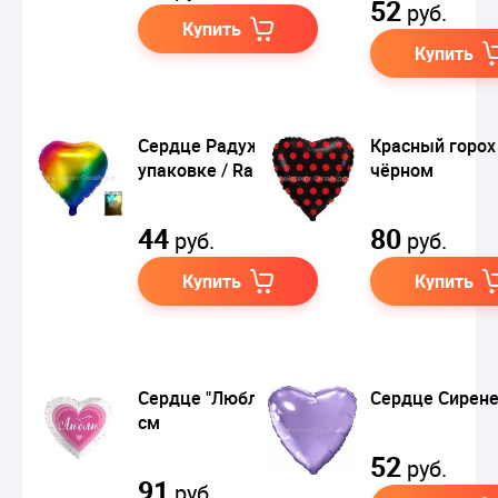
52
руб.
Купить
Купить
Сердце Радужный в
Красный горох
упаковке / Rainbow
чёрном
44
80
руб.
руб.
Купить
Купить
Сердце "Люблю", 48
Сердце Сирен
см
52
руб.
91
руб.