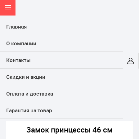
Главная
О компании
Контакты
Онлайн-гипермаркет
Скидки и акции
КАТАЛОГ
Оплата и доставка
Главная
ТОВАРЫ ДЛЯ ПРАЗДНИКА, подарки
Воздушные шары
Фольгированные
Сердца
Замок принцессы 46 см
Гарантия на товар
Замок принцессы 46 см