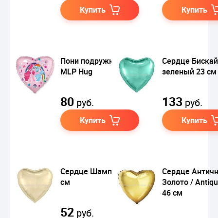
Купить
Купить
Пони подружки /
Сердце Бискай
MLP Hug
зеленый 23 см
80
133
руб.
руб.
Купить
Купить
Сердце Шампань 48
Сердце Антич
см
Золото / Antiqu
46 см
52
руб.