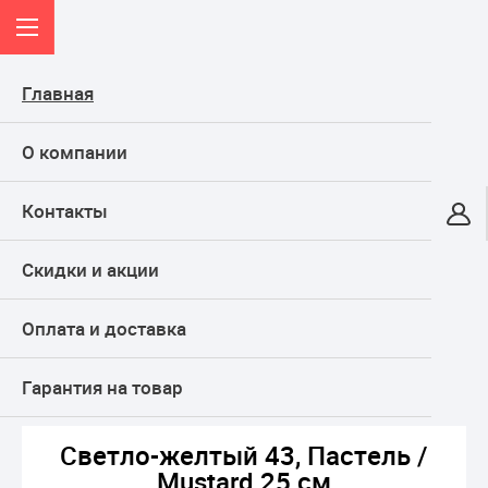
Главная
О компании
Контакты
Онлайн-гипермаркет
Скидки и акции
КАТАЛОГ
Оплата и доставка
Главная
ТОВАРЫ ДЛЯ ПРАЗДНИКА, подарки
Воздушные шары
Латексные шары
Без рисунка
Светло-желтый 43, Пастель / Mustard 25 см
Гарантия на товар
Светло-желтый 43, Пастель /
Mustard 25 см