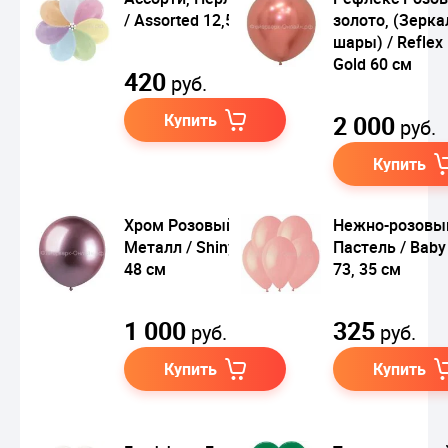
/ Assorted 12,5 см
золото, (Зерк
шары) / Reflex
Gold 60 см
420
руб.
Купить
2 000
руб.
Купить
Хром Розовый 91,
Нежно-розовый
Металл / Shiny Pink
Пастель / Baby
48 см
73, 35 см
1 000
325
руб.
руб.
Купить
Купить