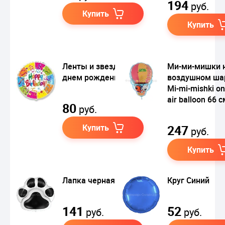
194
руб.
Купить
Купить
Ленты и звезды С
Ми-ми-мишки 
днем рождения
воздушном шар
Mi-mi-mishki on
air balloon 66 с
80
руб.
Купить
247
руб.
Купить
Лапка черная
Круг Синий
141
52
руб.
руб.