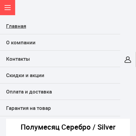
Главная
О компании
Контакты
Онлайн-гипермаркет
Скидки и акции
КАТАЛОГ
Оплата и доставка
Главная
ТОВАРЫ ДЛЯ ПРАЗДНИКА, подарки
Воздушные шары
Фольгированные
Фигуры
Полумесяц Серебро / Silver
Гарантия на товар
Полумесяц Серебро / Silver