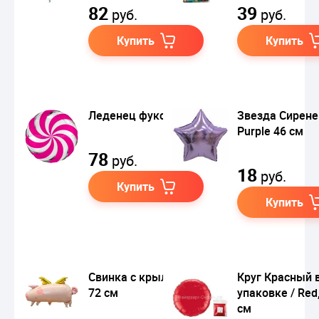
82
39
руб.
руб.
Купить
Купить
Леденец фуксия
Звезда Сирене
Purple 46 см
78
руб.
18
руб.
Купить
Купить
Свинка с крыльями,
Круг Красный 
72 см
упаковке / Red
см