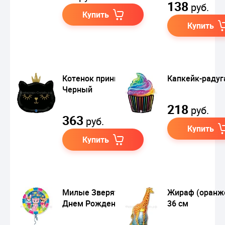
138
руб.
Купить
Купить
Котенок принцесса.
Капкейк-радуг
Черный
218
руб.
363
руб.
Купить
Купить
Милые Зверята С
Жираф (оранж
Днем Рождения
36 см