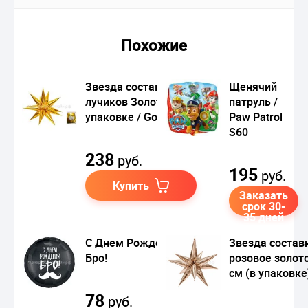
Похожие
Звезда составная 12
Щенячий
лучиков Золото в
патруль /
упаковке / Gold
Paw Patrol
S60
238
руб.
195
руб.
Купить
Заказать
срок 30-
35 дней
С Днем Рождения,
Звезда состав
Бро!
розовое золото
см (в упаковке
78
руб.