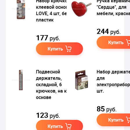
Набор крючков на
Ручка керамич
клеевой основе
"Сердце", для
LOVE, 4 шт, белый,
мебели, красн
пластик
244
руб.
177
руб.
Купить
Купить
Подвесной
Набор держат
держатель,
для
складной, 6
электроприбор
крючков, на клеевой
шт.
основе
85
руб.
123
руб.
Купить
Купить