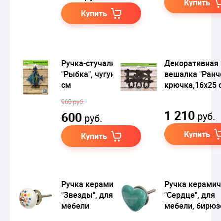
Купить
Купить
Ручка-стучалка
Декоративная
"Рыбка", чугун, 13х10
вешалка "Ранчо
см
крючка,16х25 
960 руб.
1 210
600
руб.
руб.
Купить
Купить
Ручка керамическая
Ручка керамич
"Звезды", для
"Сердце", для
мебели
мебели, бирюз