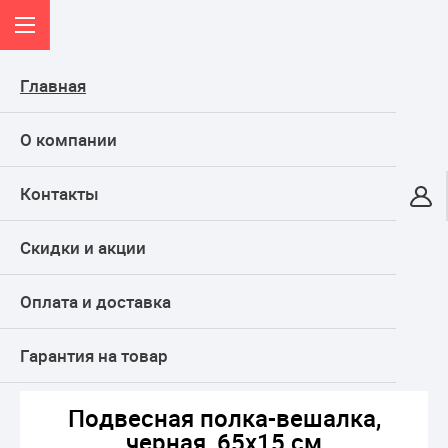
Главная
О компании
Контакты
Онлайн-гипермаркет
Скидки и акции
КАТАЛОГ
Оплата и доставка
Главная
Дом и кухня
Интерьер
Крючки, вешалки, мебельные ручки
Подвесная полка-вешалка, черная, 65х15 см
Гарантия на товар
Подвесная полка-вешалка,
черная, 65х15 см