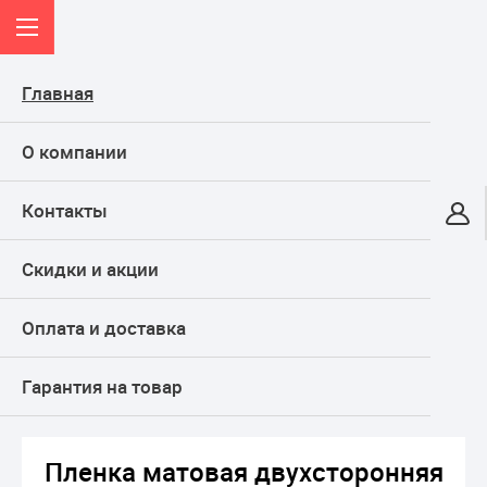
Главная
О компании
Контакты
Онлайн-гипермаркет
Скидки и акции
КАТАЛОГ
Оплата и доставка
Главная
ТОВАРЫ ДЛЯ ПРАЗДНИКА, подарки
Подарочная упаковка и товары для флористов
Упаковочная пленка и бумага
Гарантия на товар
Пленка матовая двухсторонняя Серая / Синяя
Пленка матовая двухсторонняя