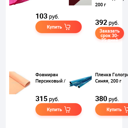
200 г
103
руб.
392
руб.
Купить
Заказать
срок 30-
35 дней
Фоамиран
Пленка Голог
Персиковый / листы
Синяя, 200 г
315
380
руб.
руб.
Купить
Купить