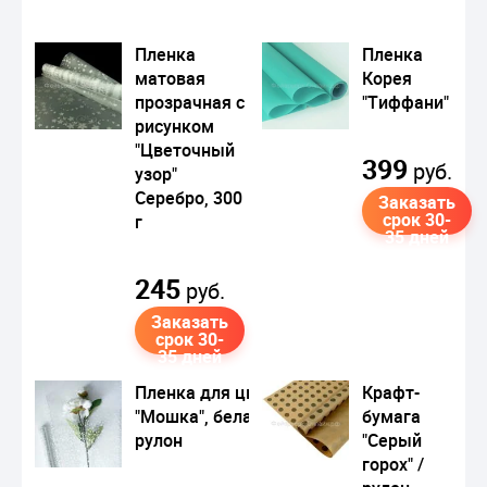
Пленка
Пленка
матовая
Корея
прозрачная с
"Тиффани"
рисунком
"Цветочный
399
руб.
узор"
Серебро, 300
Заказать
срок 30-
г
35 дней
245
руб.
Заказать
срок 30-
35 дней
Пленка для цветов
Крафт-
"Мошка", белая,
бумага
рулон
"Серый
горох" /