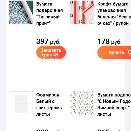
Бумага
Крафт-бумага
подарочная
упаковочная
"Тигриный
беленая "Усы 
принт"
очках" / рулон
397
178
руб.
руб.
Заказать
Купить
срок 45-
47 дней
Фоамиран
Бумага подаро
Белый с
"С Новым Годо
глиттером /
Зимний спорт" 
листы
листы