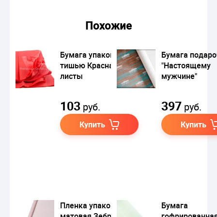
Похожие
Бумага упаковочная
Бумага подаро
тишью Красная /
"Настоящему
листы
мужчине"
103
397
руб.
руб.
Купить
Купить
Пленка упаковочная
Бумага
матовая Зебра
гофрированна