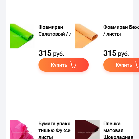
Фоамиран
Фоамиран Бе
Салатовый / листы
/ листы
315
315
руб.
руб.
Купить
Купить
Бумага упаковочная
Пленка
тишью Фуксия /
матовая
листы
Шоколадная,