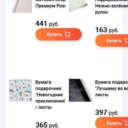
Премиум Розовая
Нежно-зелёная
рулон
441
руб.
163
руб.
Купить
Купить
Бумага
Бумага подаро
подарочная
"Лучшему во вс
"Новогодние
листы
приключения"
/ листы
397
руб.
365
Купить
руб.