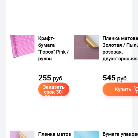
Крафт-
Пленка матов
бумага
Золотая / Пыл
"Горох" Pink /
розовая,
рулон
двухсторонняя
255
545
руб.
руб.
Заказать
Купить
срок 30-
35 дней
Пленка матовая
Бумага упаков