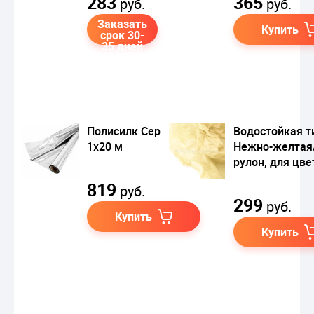
283
365
руб.
руб.
Заказать
Купить
срок 30-
35 дней
Полисилк Серебро,
Водостойкая 
1х20 м
Нежно-желтая
рулон, для цве
819
руб.
299
руб.
Купить
Купить