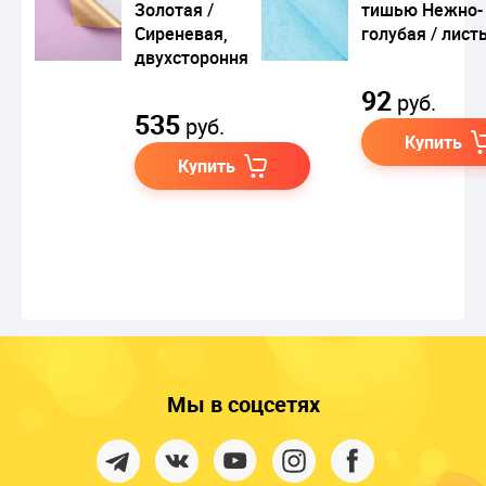
Золотая /
тишью Нежно-
Сиреневая,
голубая / лист
двухсторонняя
92
руб.
535
руб.
Купить
Купить
Мы в соцсетях