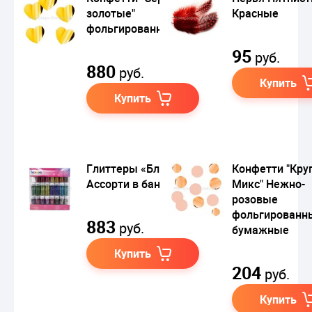
золотые"
Красные
фольгированные
95
руб.
880
руб.
Купить
Купить
Глиттеры «Блестки»
Конфетти "Кру
Ассорти в баночках
Микс" Нежно-
розовые
фольгированн
883
руб.
бумажные
Купить
204
руб.
Купить