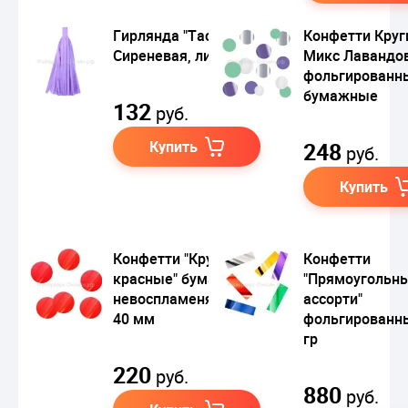
Гирлянда "Тассел"
Конфетти Круг
Сиреневая, листы
Микс Лавандо
фольгированн
бумажные
132
руб.
Купить
248
руб.
Купить
Конфетти "Круги
Конфетти
красные" бумажные
"Прямоугольн
невоспламеняющиеся
ассорти"
40 мм
фольгированн
гр
220
руб.
880
руб.