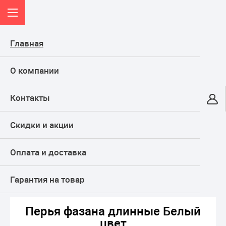
Главная
О компании
Контакты
Онлайн-гипермаркет
Скидки и акции
КАТАЛОГ
Оплата и доставка
Главная
ТОВАРЫ ДЛЯ ПРАЗДНИКА, подарки
Воздушные шары
Декор для шаров
Перья фазана длинные Белый цвет
Гарантия на товар
Перья фазана длинные Белый
цвет