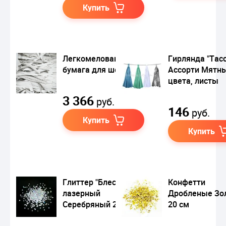
Купить
Легкомелованная
Гирлянда "Тас
бумага для шоу
Ассорти Мятны
цвета, листы
3 366
руб.
146
руб.
Купить
Купить
Глиттер "Блестки"
Конфетти
лазерный
Дробленые Зо
Серебряный 2,5 мм
20 см