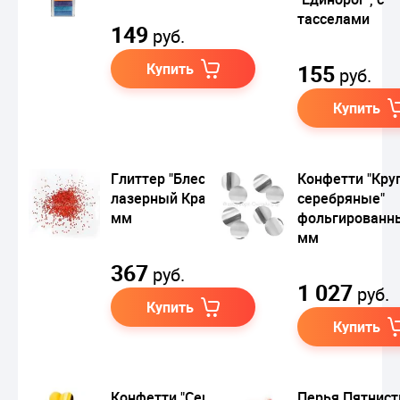
тасселами
149
руб.
Купить
155
руб.
Купить
Глиттер "Блестки"
Конфетти "Кру
лазерный Красный 1
серебряные"
мм
фольгированн
мм
367
руб.
1 027
руб.
Купить
Купить
Конфетти "Сердца
Перья Пятнис