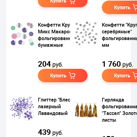
Купить
Купить
Конфетти Круги
Конфетти "Кру
Микс Макаронс
серебряные"
фольгированные,
фольгированн
бумажные
мм
204
1 760
руб.
руб.
Купить
Купить
Глиттер "Блестки"
Гирлянда
лазерный
фольгированн
Лавандовый
"Тассел" Золот
листы
439
руб.