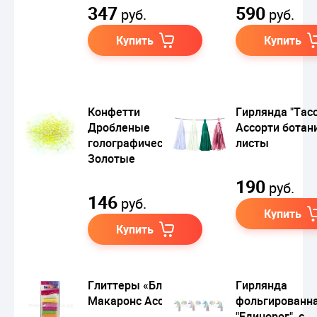
347
590
руб.
руб.
Купить
Купить
Конфетти
Гирлянда "Тас
Дробленые
Ассорти ботан
голографические
листы
Золотые
190
руб.
146
руб.
Купить
Купить
Глиттеры «Блестки»
Гирлянда
Макаронс Ассорти
фольгированн
"Единорог", с