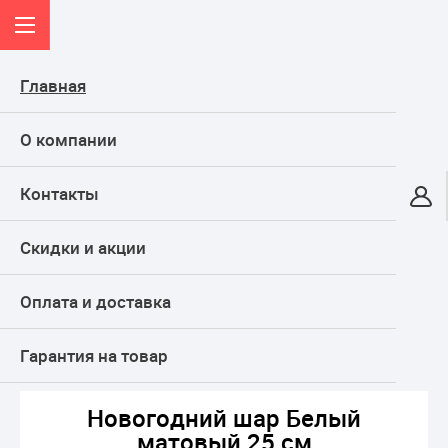
Главная
О компании
Контакты
Онлайн-гипермаркет
Скидки и акции
КАТАЛОГ
Оплата и доставка
Главная
ТОВАРЫ ДЛЯ ПРАЗДНИКА, подарки
Новогодние товары
Елочные украшения
Новогодний шар Белый матовый 25 см
Гарантия на товар
Новогодний шар Белый
матовый 25 см