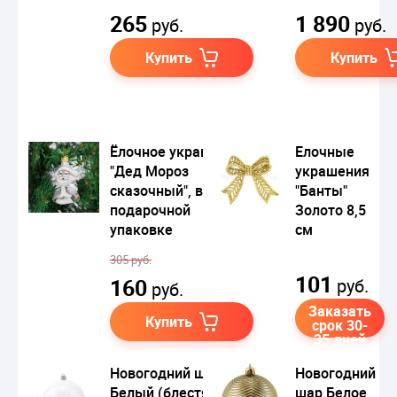
265
1 890
руб.
руб.
Купить
Купить
Ёлочное украшение
Елочные
"Дед Мороз
украшения
сказочный", в
"Банты"
подарочной
Золото 8,5
упаковке
см
305 руб.
101
160
руб.
руб.
Заказать
Купить
срок 30-
35 дней
Новогодний шар
Новогодний
Белый (блестящий)
шар Белое