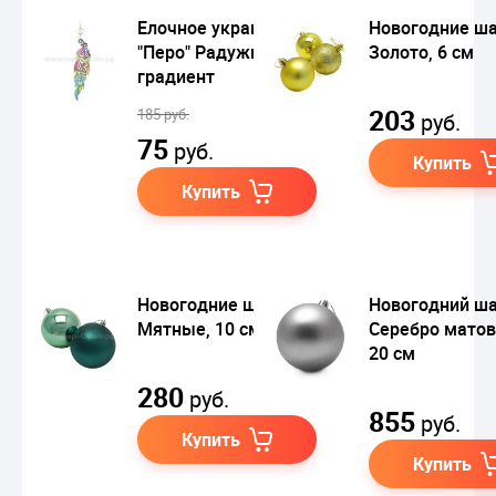
Елочное украшение
Новогодние ш
"Перо" Радужный
Золото, 6 см
градиент
203
185 руб.
руб.
75
руб.
Купить
Купить
Новогодние шары
Новогодний ш
Мятные, 10 см
Серебро матов
20 см
280
руб.
855
руб.
Купить
Купить