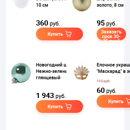
10 см
золото, 8 см
360
95
руб.
руб.
Заказать
Купить
срок 30-
35 дней
Новогодний шар
Елочное укра
Нежно-зеленый
"Маскарад" в з
глянцевый
115 руб.
60
руб.
1 943
руб.
Купить
Купить