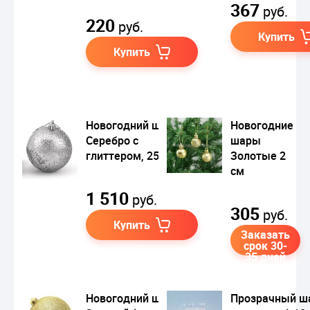
367
руб.
220
руб.
Купить
Купить
Новогодний шар
Новогодние
Серебро с
шары
глиттером, 25 см
Золотые 2
см
1 510
руб.
305
руб.
Купить
Заказать
срок 30-
35 дней
Новогодний шар
Прозрачный ша