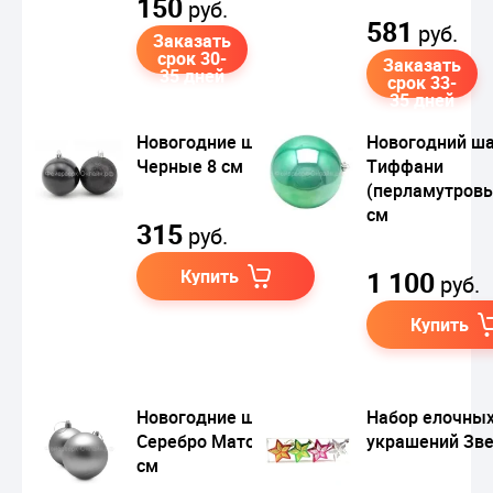
150
руб.
581
руб.
Заказать
срок 30-
Заказать
35 дней
срок 33-
35 дней
Новогодние шары
Новогодний ш
Черные 8 см
Тиффани
(перламутровы
см
315
руб.
Купить
1 100
руб.
Купить
Новогодние шары
Набор елочны
Серебро Матовые, 8
украшений Зв
см