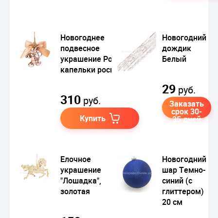
Новогоднее
Новогодний
подвесное
дождик
украшение Розовые
Белый
капельки росы
29
руб.
310
руб.
Заказать
срок 30-
Купить
35 дней
Елочное
Новогодний
украшение
шар Темно-
"Лошадка",
синий (с
золотая
глиттером)
20 см