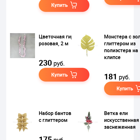
Купить
Цветочная гирлянда
Монстера с зо
розовая, 2 м
глиттером из
полиэстера на
клипсе
230
руб.
Купить
181
руб.
Купить
Набор бантов золото
Ветка ели
с глиттером
искусственная
заснеженная
175
руб.