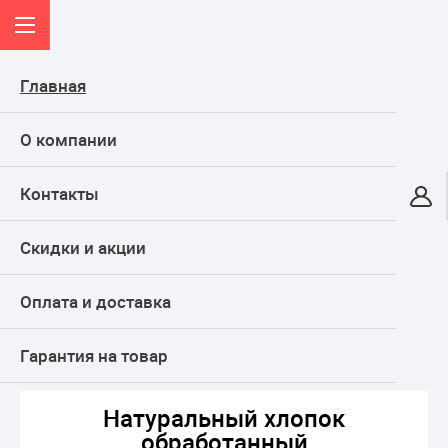
Главная
О компании
Контакты
Онлайн-гипермаркет
Скидки и акции
КАТАЛОГ
Оплата и доставка
Главная
ТОВАРЫ ДЛЯ ПРАЗДНИКА, подарки
Для декора и фотосессии
Декоративные украшения
Натуральный хлопок обработанный
Гарантия на товар
Натуральный хлопок
обработанный