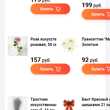
199
руб.
Купить
Купить
Роза искусственная
Пуансеттии "М
розовая, 50 см
Золотые
157
92
руб.
руб.
Купить
Купить
Тростник
Бант Красный 
искусственный
шишками 21 с
серый, 44 см