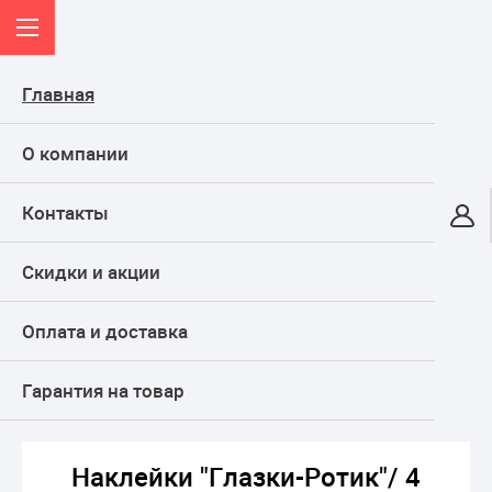
Главная
О компании
Контакты
Онлайн-гипермаркет
Скидки и акции
КАТАЛОГ
Оплата и доставка
Главная
ТОВАРЫ ДЛЯ ПРАЗДНИКА, подарки
Подарки и сувениры
Канцтовары и полиграфия
Декоративные наклейки
Гарантия на товар
Наклейки "Глазки-Ротик"/ 4 компл. на листе
Наклейки "Глазки-Ротик"/ 4