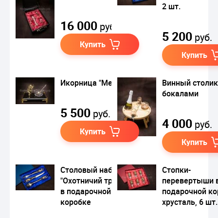
2 шт.
16 000
руб.
5 200
руб.
Купить
Купить
Икорница "Медведь"
Винный столик
бокалами
5 500
руб.
4 000
руб.
Купить
Купить
Столовый набор
Стопки-
"Охотничий трофей"
перевертыши 
в подарочной
подарочной ко
коробке
хрусталь, 6 шт.