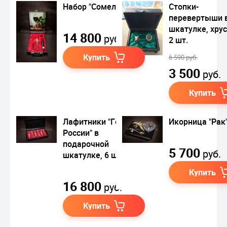
Набор "Сомелье"
Стопки-
перевертыши 
шкатулке, хрус
14 800
руб.
2 шт.
Купить
6 590 руб.
3 500
руб.
Купить
Лафитники "Герб
Икорница "Рак
России" в
подарочной
5 700
руб.
шкатулке, 6 шт.
Купить
16 800
руб.
Купить