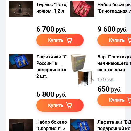
Термос "Походный" с
Набор бокалов
ножом, 1,2 л
"Виноградная 
6 700
9 600
руб.
руб.
Купить
Купить
Лафитники "Сила
Бар "Практику
России" в
начинающего 
подарочной коробке,
со стопками
2 шт.
1 318 руб.
650
руб.
6 800
руб.
Купить
Купить
Набор бокалов
Лафитники "ВД
"Скорпион", 3 шт.
подарочной ко