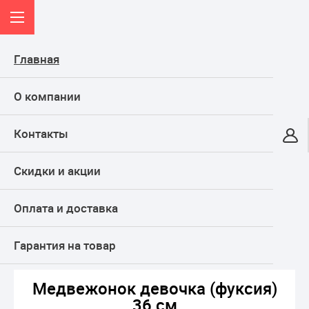
Главная
О компании
Контакты
Онлайн-гипермаркет
Скидки и акции
КАТАЛОГ
Оплата и доставка
Главная
ТОВАРЫ ДЛЯ ПРАЗДНИКА, подарки
Воздушные шары
Фольгированные
Фигуры
Медвежонок девочка (фуксия) 36 см
Гарантия на товар
Медвежонок девочка (фуксия)
36 см