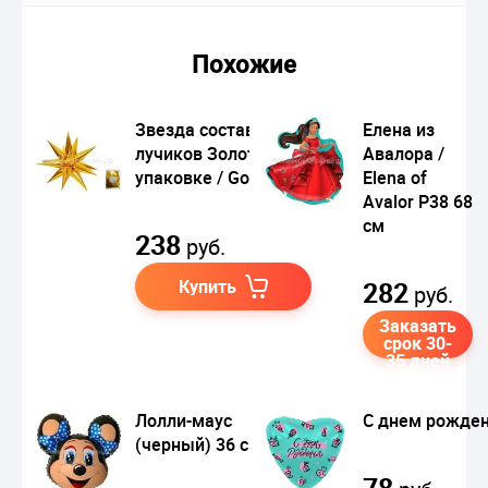
Похожие
Звезда составная 12
Елена из
лучиков Золото в
Авалора /
упаковке / Gold
Elena of
Avalor P38 68
см
238
руб.
Купить
282
руб.
Заказать
срок 30-
35 дней
Лолли-маус
С днем рожде
(черный) 36 см
78