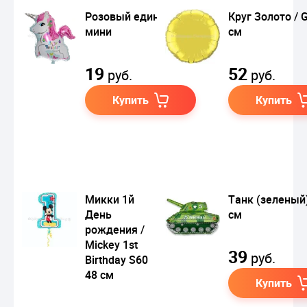
Розовый единорог
Круг Золото / G
мини
см
19
52
руб.
руб.
Купить
Купить
Микки 1й
Танк (зеленый
День
см
рождения /
Mickey 1st
39
руб.
Birthday S60
48 см
Купить