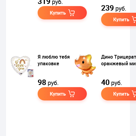
319
руб.
239
руб.
Купить
Купить
Я люблю тебя Бохо в
Дино Трицера
упаковке
оранжевый ми
98
40
руб.
руб.
Купить
Купить