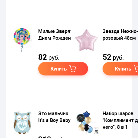
Милые Зверята С
Звезда Нежно-
Днем Рождения
розовый 48см
82
52
руб.
руб.
Купить
Купить
Это мальчик. Сова /
Набор шаров
It's a Boy Baby Owl
"Комплимент 
него", 8 в 1