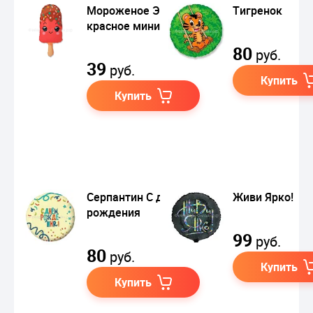
Мороженое Эскимо
Тигренок
красное мини
80
руб.
39
руб.
Купить
Купить
Серпантин С днем
Живи Ярко!
рождения
99
руб.
80
руб.
Купить
Купить