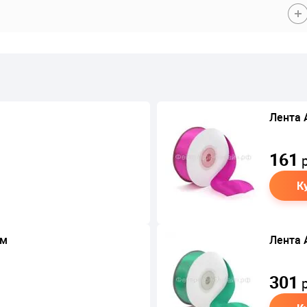
Лента 
161
р
К
см
Лента 
301
р