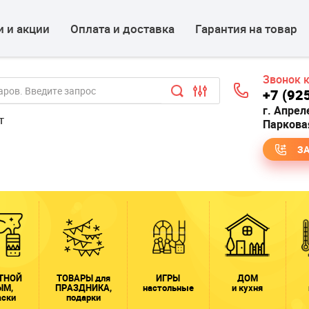
 и акции
Оплата и доставка
Гарантия на товар
Звонок 
+7 (92
г. Апрел
т
Парковая
З
ТНОЙ
ТОВАРЫ для
ИГРЫ
ДОМ
ЫМ,
ПРАЗДНИКА,
настольные
и кухня
аски
подарки