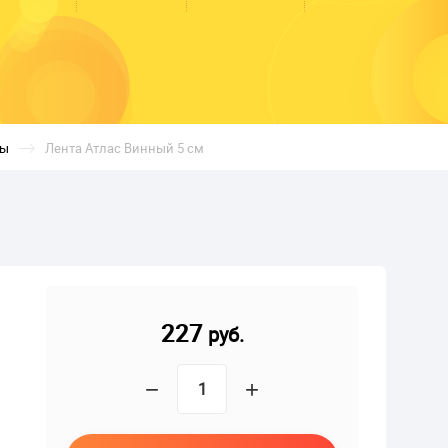
ты
Лента Атлас Винный 5 см
227
руб.
−
+