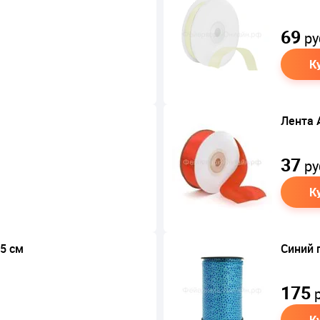
69
ру
К
Лента 
37
ру
К
 5 см
Синий 
175
р
К