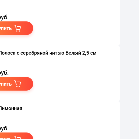
уб.
упить
Полоса с серебряной нитью Белый 2,5 см
уб.
упить
Лимонная
уб.