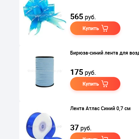
565
руб.
Купить
Бирюза-синий лента для во
175
руб.
Купить
Лента Атлас Синий 0,7 см
37
руб.