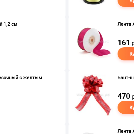
К
 1,2 см
Лента 
161
р
К
Песочный с желтым
Бант-ш
470
р
К
Лента 