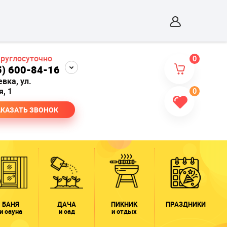
круглосуточно
0
5) 600-84-16
евка, ул.
, 1
0
АКАЗАТЬ ЗВОНОК
БАНЯ
ДАЧА
ПИКНИК
ПРАЗДНИКИ
и сауна
и сад
и отдых