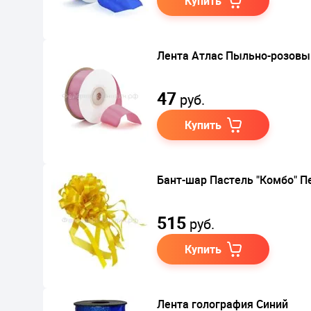
Купить
Лента Атлас Пыльно-розовый
47
руб.
Купить
Бант-шар Пастель "Комбо" 
515
руб.
Купить
Лента голография Синий