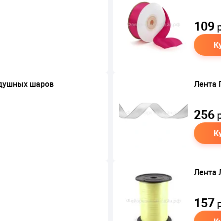
109
р
К
здушных шаров
Лента 
256
р
К
Лента 
157
р