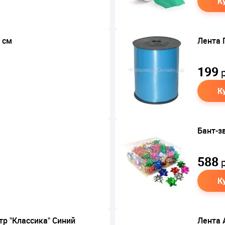
К
 см
Лента 
199
р
К
Бант-з
588
р
К
р "Классика" Синий
Лента 