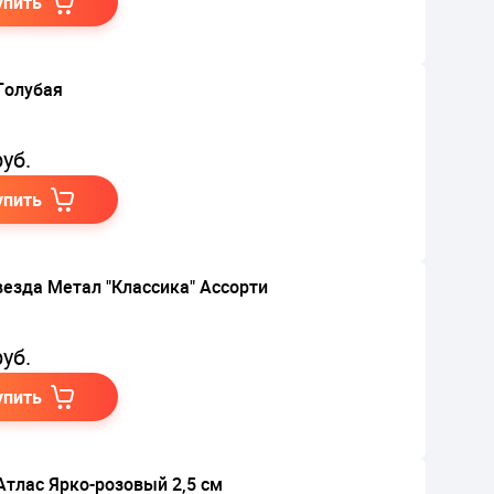
упить
Голубая
уб.
упить
везда Метал "Классика" Ассорти
уб.
упить
Атлас Ярко-розовый 2,5 см