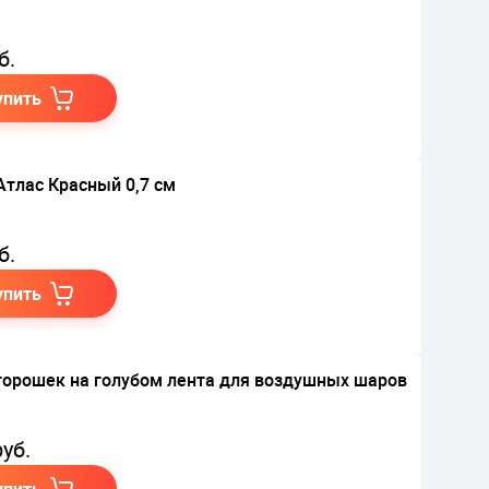
б.
упить
Атлас Красный 0,7 см
б.
упить
горошек на голубом лента для воздушных шаров
уб.
упить