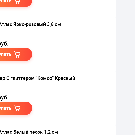
упить
Атлас Ярко-розовый 3,8 см
уб.
упить
ар С глиттером "Комбо" Красный
уб.
упить
Атлас Белый песок 1,2 см