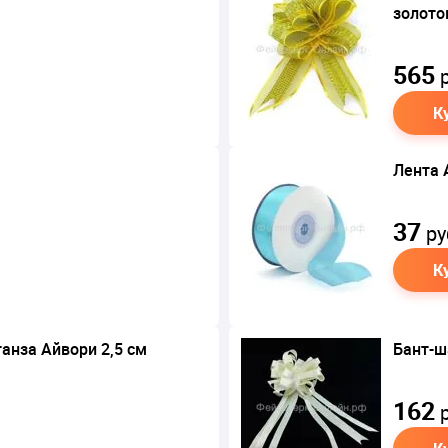
золото
565
р
К
Лента 
37
ру
К
анза Айвори 2,5 см
Бант-ш
162
р