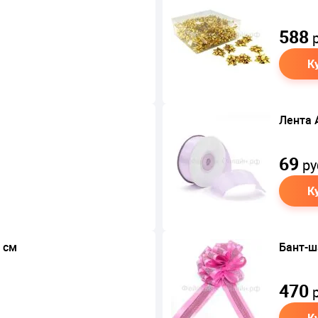
588
р
К
Лента 
69
ру
К
 см
Бант-ш
470
р
К