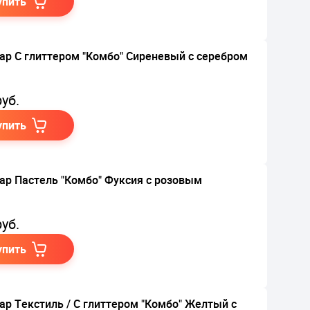
упить
ар С глиттером "Комбо" Сиреневый с серебром
уб.
упить
ар Пастель "Комбо" Фуксия с розовым
уб.
упить
ар Текстиль / С глиттером "Комбо" Желтый с