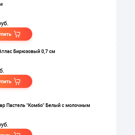
м
уб.
упить
Атлас Бирюзовый 0,7 см
б.
упить
ар Пастель "Комбо" Белый с молочным
уб.