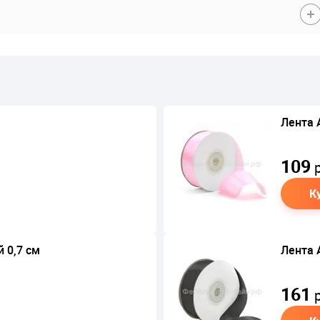
Лента 
109
р
К
 0,7 см
Лента 
161
р