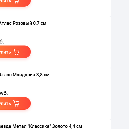
упить
Атлас Розовый 0,7 см
б.
упить
Атлас Мандарин 3,8 см
уб.
упить
везда Метал "Классика" Золото 4,4 см