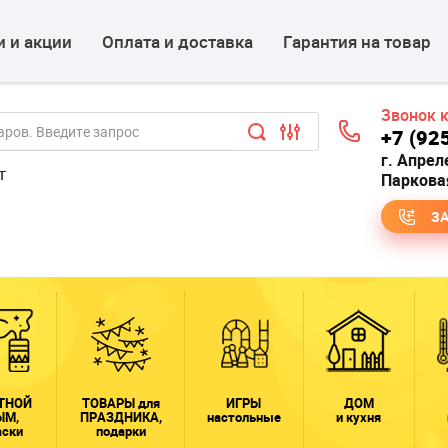
 и акции
Оплата и доставка
Гарантия на товар
Звонок 
+7 (92
г. Апрел
т
Парковая
З
ТНОЙ
ТОВАРЫ для
ИГРЫ
ДОМ
ЫМ,
ПРАЗДНИКА,
настольные
и кухня
аски
подарки