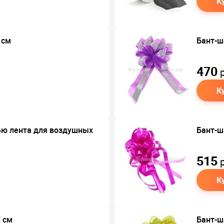
К
 см
Бант-ш
470
р
К
ью лента для воздушных
Бант-ш
515
р
К
7 см
Бант-ш