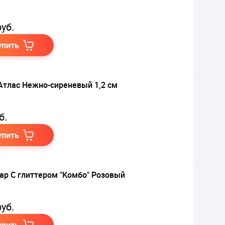
уб.
упить
Атлас Нежно-сиреневый 1,2 см
б.
упить
ар С глиттером "Комбо" Розовый
уб.
упить