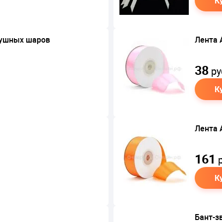
К
душных шаров
Лента 
38
ру
К
Лента 
161
р
К
Бант-з