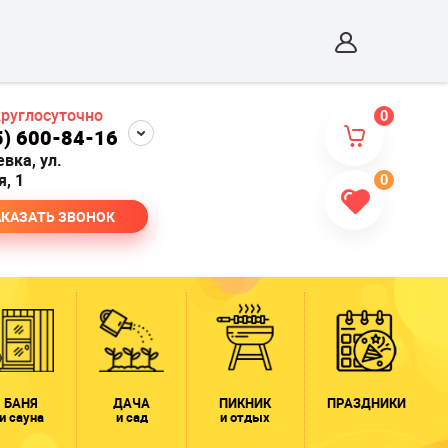
круглосуточно
0
5) 600-84-16
евка, ул.
, 1
0
АКАЗАТЬ ЗВОНОК
БАНЯ
ДАЧА
ПИКНИК
ПРАЗДНИКИ
и сауна
и сад
и отдых