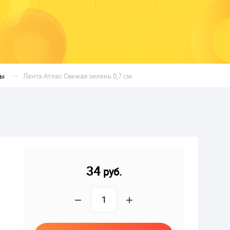
ты
Лента Атлас Свежая зелень 0,7 см
34
руб.
−
+