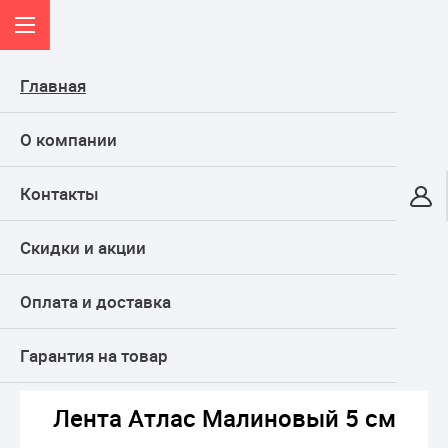
Главная
О компании
Контакты
Онлайн-гипермаркет
Скидки и акции
КАТАЛОГ
Оплата и доставка
Главная
ТОВАРЫ ДЛЯ ПРАЗДНИКА, подарки
Подарочная упаковка и товары для флористов
Лента декоративная и банты
Лента Атлас Малиновый 5 см
Гарантия на товар
Лента Атлас Малиновый 5 см