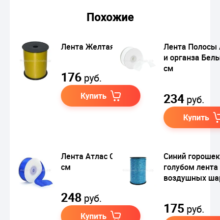
Похожие
Лента Желтая
Лента Полосы 
и органза Белы
см
176
руб.
Купить
234
руб.
Купить
Лента Атлас Синий 5
Синий горошек
см
голубом лента
воздушных ша
248
руб.
175
руб.
Купить