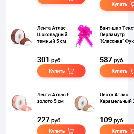
Купить
Лента Атлас
Бант-шар Текс
Шоколадный
Перламутр
темный 5 см
"Классика" Фу
301
587
руб.
руб.
Купить
Купить
Лента Атлас Розовое
Лента Атлас
золото 5 см
Карамельный 2
227
109
руб.
руб.
Купить
Купить