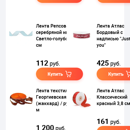
Лента Репсовая с
Лента Атлас
серебряной нитью
Бордовый с
Светло-голубой 1,0
надписью "Just
см
you"
112
425
руб.
руб.
Купить
Купить
Лента текстильная
Лента Атлас
Георгиевская
Классический
(жаккард) / рулон 50
красный 3,8 с
м
161
руб.
1 200
руб.