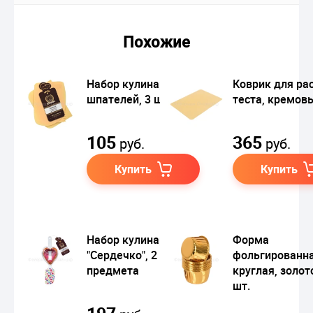
Похожие
Набор кулинарных
Коврик для ра
шпателей, 3 шт
теста, кремов
105
365
руб.
руб.
Купить
Купить
Набор кулинарный
Форма
"Сердечко", 2
фольгированна
предмета
круглая, золот
шт.