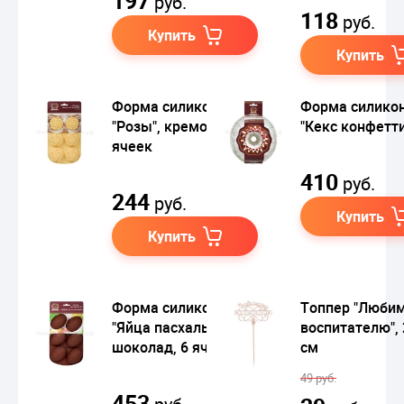
197
руб.
118
руб.
Купить
Купить
Форма силиконовая
Форма силико
"Розы", кремовый, 6
"Кекс конфетти
ячеек
410
руб.
244
руб.
Купить
Купить
Форма силиконовая
Топпер "Люби
"Яйца пасхальные",
воспитателю",
шоколад, 6 ячеек
см
49 руб.
453