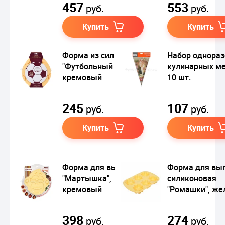
457
553
руб.
руб.
Купить
Купить
Форма из силикона
Набор однора
"Футбольный мяч",
кулинарных м
кремовый
10 шт.
245
107
руб.
руб.
Купить
Купить
Форма для выпечки
Форма для вы
"Мартышка",
силиконовая
кремовый
"Ромашки", же
398
274
руб.
руб.