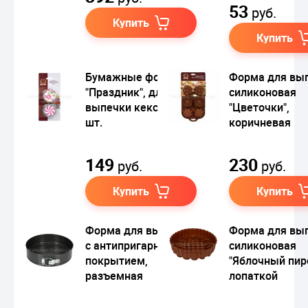
53
руб.
Купить
Купить
Бумажные формы
Форма для вы
"Праздник", для
силиконовая
выпечки кексов, 50
"Цветочки",
шт.
коричневая
149
230
руб.
руб.
Купить
Купить
Форма для выпечки
Форма для вы
с антипригарным
силиконовая
покрытием,
"Яблочный пиро
разъемная
лопаткой