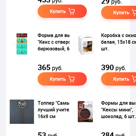
29
руб.
руб.
Купить
Купить
Форма для выпечки
Коробка с окн
"Кекс с отверстием",
белая, 15х18 см
бирюзовый, 6 ячеек
шт.
365
390
руб.
руб.
Купить
Купить
Топпер "Самый
Формы для вы
лучший учитель",
"Кексы мини",
16х9 см
шоколад, 6 шт.
53
284
руб.
руб.