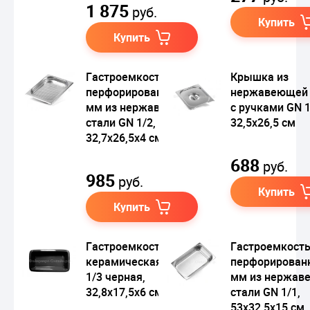
1 875
руб.
Купить
Купить
Гастроемкость
Крышка из
перфорированная 3
нержавеющей 
мм из нержавеющей
с ручками GN 1
стали GN 1/2,
32,5х26,5 см
32,7х26,5х4 см
688
руб.
985
руб.
Купить
Купить
Гастроемкость
Гастроемкост
керамическая GN
перфорирован
1/3 черная,
мм из нержав
32,8х17,5х6 см
стали GN 1/1,
53х32,5х15 см