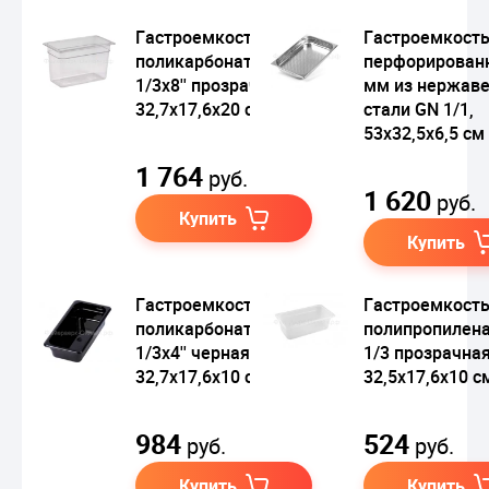
Гастроемкость из
Гастроемкост
поликарбоната GN
перфорирован
1/3х8'' прозрачная,
мм из нержав
32,7х17,6х20 см
стали GN 1/1,
53х32,5х6,5 см
1 764
руб.
1 620
руб.
Купить
Купить
Гастроемкость из
Гастроемкость
поликарбоната GN
полипропилен
1/3х4'' черная,
1/3 прозрачная
32,7х17,6х10 см
32,5х17,6x10 с
984
524
руб.
руб.
Купить
Купить