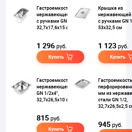
Гастроемкость из
Крышка из
нержавеющей стали
нержавеющей 
с ручками GN 1/3,
с ручками GN 1
32,7х17,6х15 см
53х32,5 см
1 296
1 123
руб.
руб.
Купить
Купить
Гастроемкость из
Гастроемкост
нержавеющей стали
перфорирован
GN 1/2х4'',
мм из нержав
32,7х26,5х10 см
стали GN 1/2,
32,7х26,5х2,5 
815
руб.
945
руб.
Купить