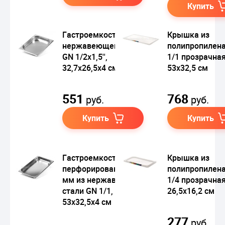
Купить
Гастроемкость из
Крышка из
нержавеющей стали
полипропилен
GN 1/2х1,5'',
1/1 прозрачная
32,7х26,5х4 см
53х32,5 см
551
768
руб.
руб.
Купить
Купить
Гастроемкость
Крышка из
перфорированная 3
полипропилен
мм из нержавеющей
1/4 прозрачная
стали GN 1/1,
26,5х16,2 см
53х32,5х4 см
277
руб.