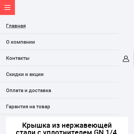
Главная
О компании
Контакты
Онлайн-гипермаркет
Скидки и акции
КАТАЛОГ
Оплата и доставка
Главная
Дом и кухня
Кухня
Гастроемкости
Крышка из нержавеющей стали с уплотнителем GN 1/4, 26,5х16,2 
см
Гарантия на товар
Крышка из нержавеющей
стали с уплотнителем GN 1/4,