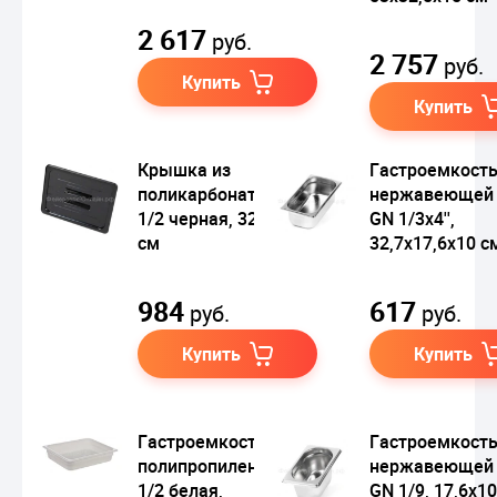
2 617
руб.
2 757
руб.
Купить
Купить
Крышка из
Гастроемкость
поликарбоната GN
нержавеющей 
1/2 черная, 32,5х26,5
GN 1/3х4'',
см
32,7х17,6х10 с
984
617
руб.
руб.
Купить
Купить
Гастроемкость из
Гастроемкость
полипропилена GN
нержавеющей 
1/2 белая,
GN 1/9, 17,6х1