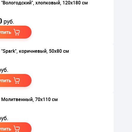
 "Вологодский", хлопковый, 120х180 см
0
руб.
упить
 "Spark", коричневый, 50х80 см
уб.
упить
 Молитвенный, 70х110 см
уб.
упить