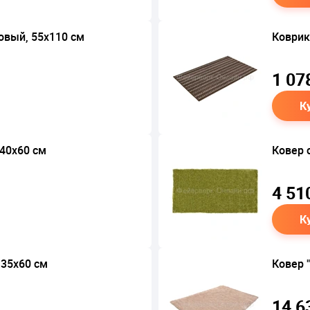
овый, 55х110 см
Коврик
1 07
К
 40х60 см
Ковер 
4 51
К
 35х60 см
Ковер 
14 6