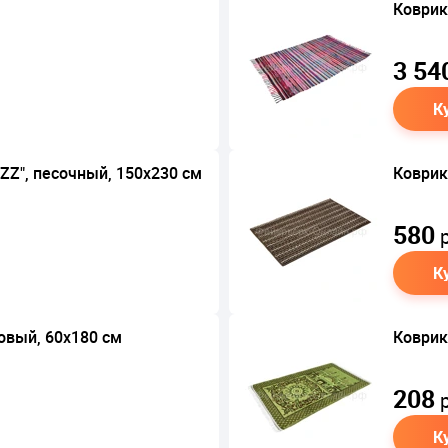
м
Коврик
3 54
К
ZZ", песочный, 150х230 см
Коврик
580
р
К
овый, 60х180 см
Коврик
208
р
К