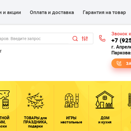
 и акции
Оплата и доставка
Гарантия на товар
Звонок 
+7 (92
г. Апрел
т
Парковая
З
ТНОЙ
ТОВАРЫ для
ИГРЫ
ДОМ
ЫМ,
ПРАЗДНИКА,
настольные
и кухня
аски
подарки