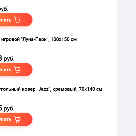
уб.
упить
 игровой "Луна-Парк", 100х150 см
3
руб.
упить
гольный ковер "Jazz", кремовый, 70х140 см
5
руб.
упить