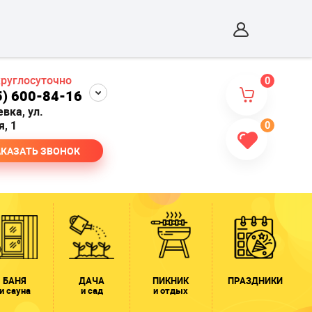
круглосуточно
0
5) 600-84-16
евка, ул.
, 1
0
АКАЗАТЬ ЗВОНОК
БАНЯ
ДАЧА
ПИКНИК
ПРАЗДНИКИ
и сауна
и сад
и отдых