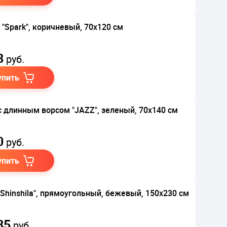
 "Spark", коричневый, 70х120 см
8
руб.
упить
с длинным ворсом "JAZZ", зеленый, 70х140 см
0
руб.
упить
"Shinshila", прямоугольный, бежевый, 150х230 см
35
руб.