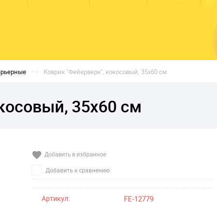
ерьерные
Коврик "Фейерверк", кокосовый, 35х60 см
косовый, 35х60 см
Добавить в избранное
Добавить к сравнению
Артикул:
FE-12779