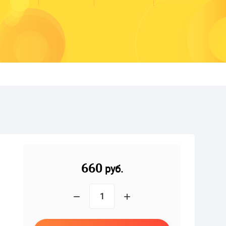
660
руб.
−
+