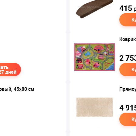
415
р
К
Коврик
2 75
зать
К
27 дней
овый, 45х80 см
Прямоу
4 91
К