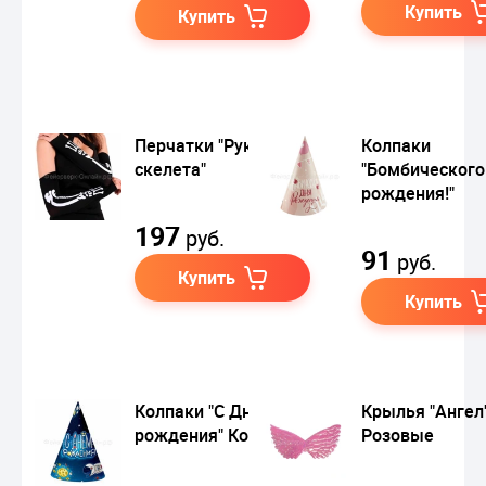
Купить
Купить
Перчатки "Руки
Колпаки
скелета"
"Бомбического
рождения!"
197
руб.
91
руб.
Купить
Купить
Колпаки "С Днем
Крылья "Ангел
рождения" Космос
Розовые