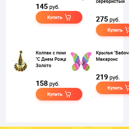
серебристый
145
руб.
Купить
275
руб.
Купить
Колпак с помпонами
Крылья "Бабоч
"С Днем Рождения!"
Макаронс
Золото
219
руб.
158
руб.
Купить
Купить