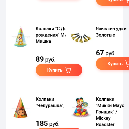
Колпаки "С Днем
Язычки-гудки
рождения" Милый
Золотые
Мишка
67
руб.
89
руб.
Купить
Купить
Колпаки
Колпаки
"Чебурашка", 6 шт.
"Микки Маус
Гонщик" /
Mickey
185
руб.
Roadster