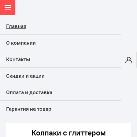
Главная
О компании
Контакты
Онлайн-гипермаркет
Скидки и акции
КАТАЛОГ
Оплата и доставка
Главная
ТОВАРЫ ДЛЯ ПРАЗДНИКА, подарки
Все для карнавала
Карнавальные аксессуары, колпаки и гудки
Гарантия на товар
Колпаки с глиттером Серебряные
Колпаки с глиттером