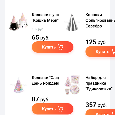
Колпаки с ушками
Колпаки
"Кошка Мэри"
фольгированн
Серебро
102 руб.
65
руб.
125
руб.
Купить
Купить
Колпаки "Сладкий
Набор для
День Рождения"
праздника
"Единорожки"
87
руб.
357
руб.
Купить
Купить