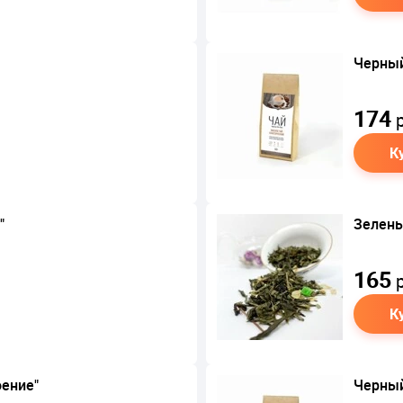
Черный
174
р
К
"
Зелены
165
р
К
оение"
Черный