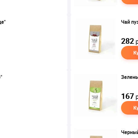
де"
Чай пу
282
р
К
"
Зелены
167
р
К
Черный