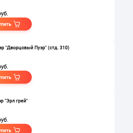
уб.
упить
эр "Дворцовый Пуэр" (стд. 310)
уб.
упить
р "Эрл грей"
уб.
упить