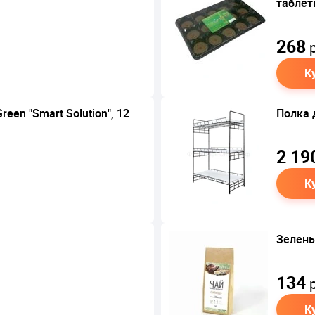
таблет
268
р
К
een "Smart Solution", 12
Полка 
2 19
К
Зелены
134
р
К