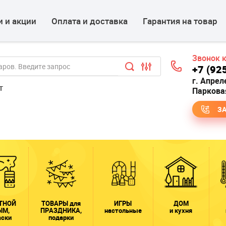
 и акции
Оплата и доставка
Гарантия на товар
Звонок 
+7 (92
г. Апрел
т
Парковая
З
ТНОЙ
ТОВАРЫ для
ИГРЫ
ДОМ
ЫМ,
ПРАЗДНИКА,
настольные
и кухня
аски
подарки