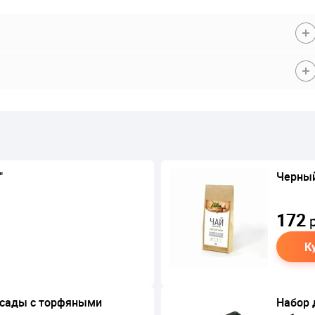
"
Черный
172
р
К
ссады с торфяными
Набор 