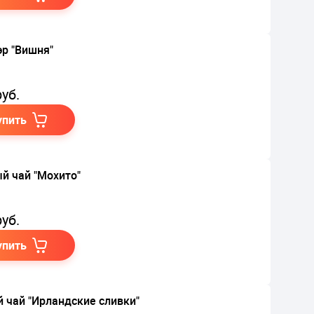
эр "Вишня"
уб.
упить
й чай "Мохито"
уб.
упить
 чай "Ирландские сливки"