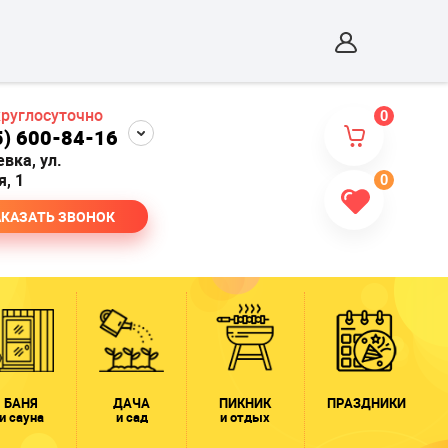
круглосуточно
0
5) 600-84-16
евка, ул.
, 1
0
АКАЗАТЬ ЗВОНОК
БАНЯ
ДАЧА
ПИКНИК
ПРАЗДНИКИ
и сауна
и сад
и отдых