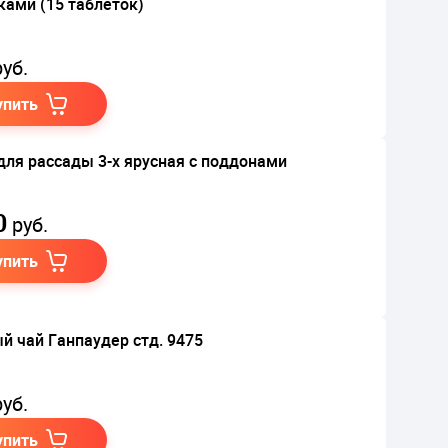
ками (15 таблеток)
уб.
упить
для рассады 3-х ярусная с поддонами
0
руб.
упить
й чай Ганпаудер стд. 9475
уб.
упить