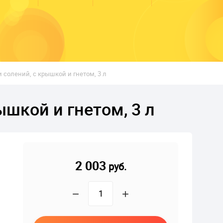
 солений, с крышкой и гнетом, 3 л
ышкой и гнетом, 3 л
2 003
руб.
−
+