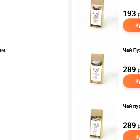
193
р
К
ем
Чай Пу
289
р
К
Чай пуэ
289
р
К