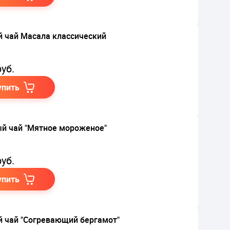
 чай Масала классический
уб.
упить
й чай "Мятное мороженое"
уб.
упить
 чай "Согревающий бергамот"