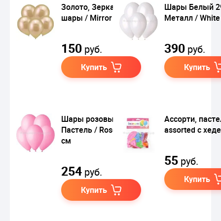
Золото, Зеркальные
Шары Белый 2
шары / Mirror 12,5 см
Металл / White
150
390
руб.
руб.
Купить
Купить
Шары розовый 06,
Ассорти, пасте
Пастель / Rose 12,5
assorted с хед
см
55
руб.
254
руб.
Купить
Купить