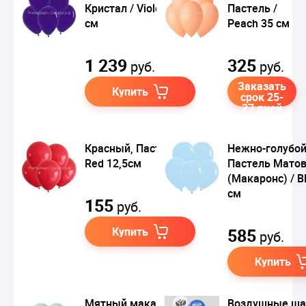
Кристал / Violet 30
Пастель /
см
Peach 35 см
1 239
325
руб.
руб.
Заказать
Купить
срок 25-
27 дней
Красный, Пастель /
Нежно-голубой
Red 12,5см
Пастель Мато
(Макаронс) / B
см
155
руб.
Купить
585
руб.
Купить
Мятный макаронс,
Воздушные ш