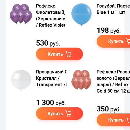
Рефлекс
Голубой, Пасте
Фиолетовый,
Blue 1 м 1 шт
(Зеркальные шары)
/ Reflex Violet 12,5 см
198
руб.
530
Купить
руб.
Купить
Прозрачный 00,
Рефлекс Розо
Кристалл /
золото (Зерка
Transparent 75 см
шары) / Reflex
Gold 30 см 12 
1 300
руб.
350
руб.
Купить
Купить