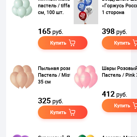
пастель / tiffany, 12,5
«Горжусь Росс
см, 100 шт.
1 сторона
165
398
руб.
руб.
Купить
Купить
Пыльная роза 99,
Шары Розовый
Пастель / Misty Rose
Пастель / Pink
35 см
412
руб.
325
руб.
Купить
Купить