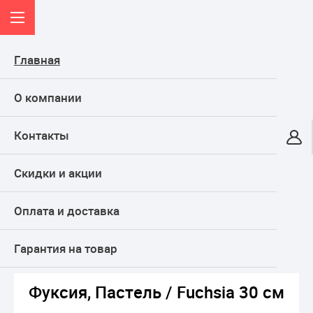
Главная
О компании
Контакты
Онлайн-гипермаркет
Скидки и акции
КАТАЛОГ
Оплата и доставка
Главная
ТОВАРЫ ДЛЯ ПРАЗДНИКА, подарки
Воздушные шары
Латексные шары
Без рисунка
Фуксия, Пастель / Fuchsia 30 см
Гарантия на товар
Фуксия, Пастель / Fuchsia 30 см