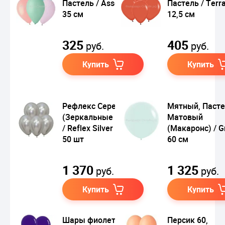
Пастель / Assorted
Пастель / Terra
35 см
12,5 см
325
405
руб.
руб.
Купить
Купить
Рефлекс Серебро,
Мятный, Паст
(Зеркальные шары)
Матовый
/ Reflex Silver 30 см
(Макаронс) / G
50 шт
60 см
1 370
1 325
руб.
руб.
Купить
Купить
Шары фиолетовый,
Персик 60,