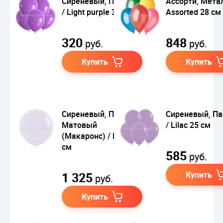
Сиреневый, Пастель
Ассорти, Метал
/ Light purple 30 см
Assorted 28 см
320
848
руб.
руб.
Купить
Купить
Сиреневый, Пастель
Сиреневый, Па
Матовый
/ Lilac 25 см
(Макаронс) / Lilac 60
см
585
руб.
1 325
Купить
руб.
Купить