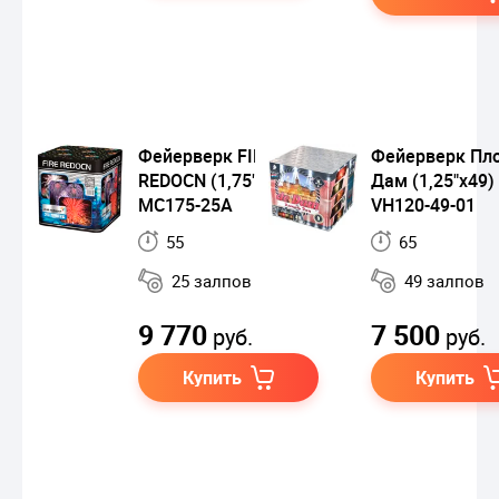
Фейерверк FIRE
Фейерверк Пл
REDOCN (1,75"x25)
Дам (1,25"х49)
MC175-25A
VH120-49-01
55
65
25 залпов
49 залпов
9 770
7 500
руб.
руб.
Купить
Купить