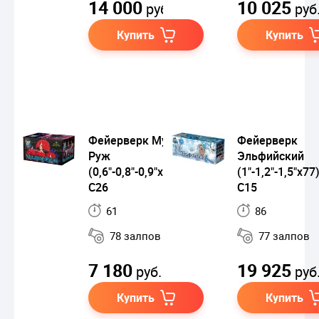
14 000
10 025
руб.
руб
Купить
Купить
Фейерверк Мулен-
Фейерверк
Руж
Эльфийский
(0,6"-0,8"-0,9"x78) JFC
(1"-1,2"-1,5"х77
C26
C15
61
86
78 залпов
77 залпов
7 180
19 925
руб.
руб
Купить
Купить