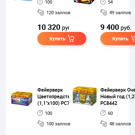
100
54
120 залпов
49 залпов
10 320
9 400
руб.
руб.
Купить
Купить
Фейерверк
Фейерверк Оч
Цветопредставление
Новый год (1,2
(1,1"х100) РС7541
РС8442
100
60
100 залпов
48 залпов