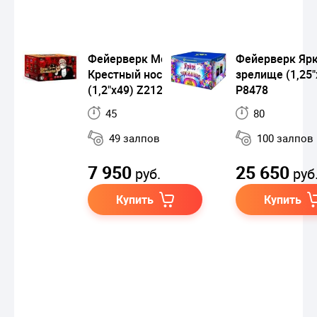
Фейерверк Мороз
Фейерверк Яр
Крестный нос
зрелище (1,25"
(1,2"х49) Z2122
Р8478
45
80
49 залпов
100 залпов
7 950
25 650
руб.
руб
Купить
Купить