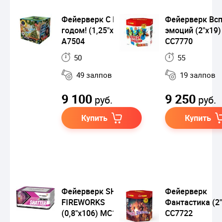
Фейерверк С Новым
Фейерверк Вс
годом! (1,25"х49)
эмоций (2"х19)
A7504
СС7770
50
55
49 залпов
19 залпов
9 100
9 250
руб.
руб.
Купить
Купить
Фейерверк SHATTER
Фейерверк
FIREWORKS
Фантастика (2"
(0,8"x106) MC126
СС7722