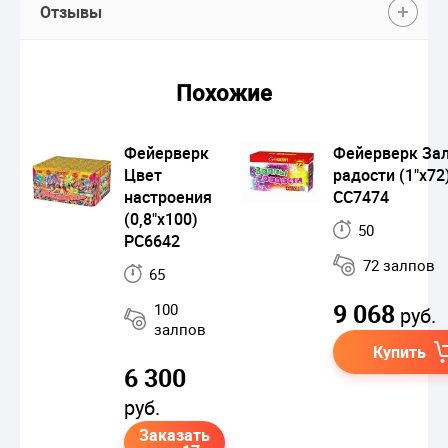
Отзывы
Похожие
Фейерверк
Фейерверк За
Цвет
радости (1"х72
настроения
СС7474
(0,8"х100)
50
РС6642
72 залпов
65
9 068
100
руб.
залпов
Купить
6 300
руб.
Заказать