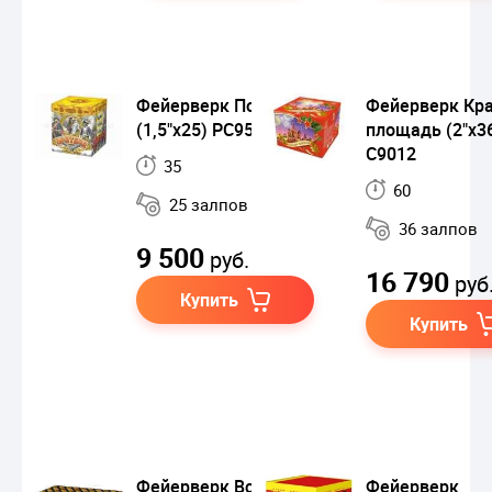
Фейерверк Полтава
Фейерверк Кр
(1,5"х25) РС9505
площадь (2"х3
С9012
35
60
25 залпов
36 залпов
9 500
руб.
16 790
руб
Купить
Купить
Фейерверк Встреча
Фейерверк