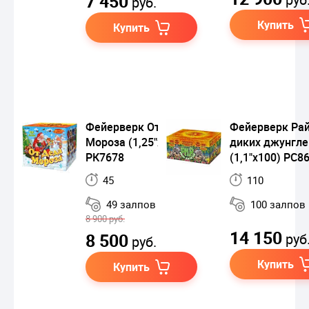
7 450
руб.
Купить
Купить
Фейерверк От Деда
Фейерверк Ра
Мороза (1,25"х49)
диких джунгле
РК7678
(1,1"х100) РС8
45
110
49 залпов
100 залпов
8 900 руб.
14 150
8 500
руб
руб.
Купить
Купить