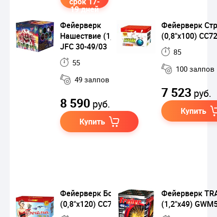
срок 17-
19 дней
Фейерверк
Фейерверк Ст
Нашествие (1,2"x49)
(0,8"х100) СС7
JFC 30-49/03
85
55
100 залпов
49 залпов
7 523
руб.
8 590
руб.
Купить
Купить
Фейерверк Богема
Фейерверк TR
(0,8"х120) СС7281
(1,2"x49) GWM