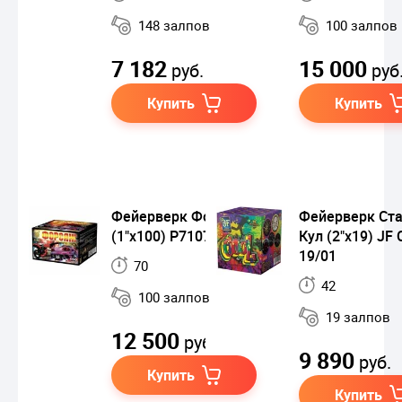
148 залпов
100 залпов
7 182
15 000
руб.
руб
Купить
Купить
Фейерверк Форсаж
Фейерверк Ст
(1"х100) Р7107ФМ
Кул (2"х19) JF 
19/01
70
42
100 залпов
19 залпов
12 500
руб.
9 890
руб.
Купить
Купить