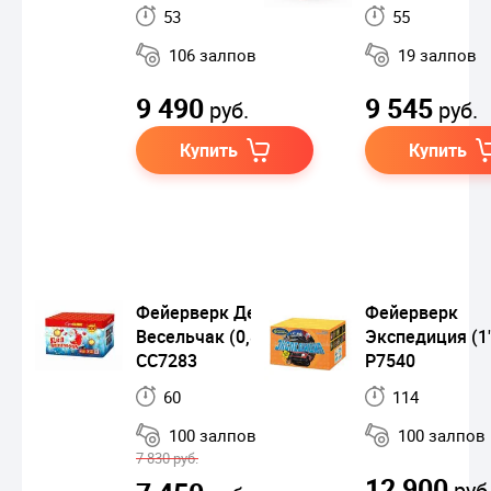
53
55
106 залпов
19 залпов
9 490
9 545
руб.
руб.
Купить
Купить
Фейерверк Дед
Фейерверк
Весельчак (0,8"х100)
Экспедиция (1
СС7283
Р7540
60
114
100 залпов
100 залпов
7 830 руб.
12 900
руб