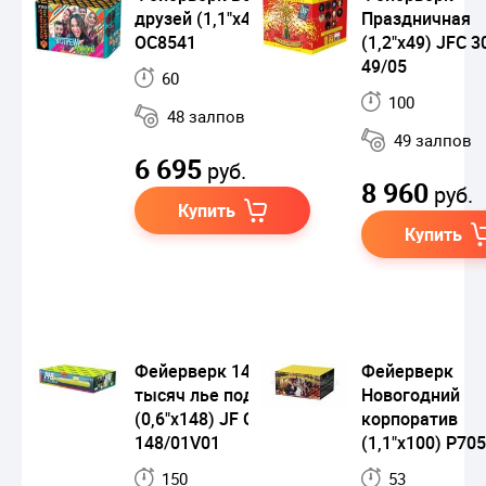
друзей (1,1"х48)
Праздничная
ОС8541
(1,2"x49) JFC 3
49/05
60
100
48 залпов
49 залпов
6 695
руб.
8 960
руб.
Купить
Купить
Фейерверк 148
Фейерверк
тысяч лье под водой
Новогодний
(0,6"х148) JF C15-
корпоратив
148/01V01
(1,1"х100) Р7
150
53