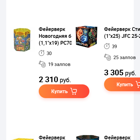
Фейерверк
Фейерверк Ст
Новогодняя белочка
(1"х25) JFС 25-
(1,1"х19) РС7079
39
30
25 залпов
19 залпов
3 305
руб.
2 310
руб.
Купить
Купить
Фейерверк
Фейерверк