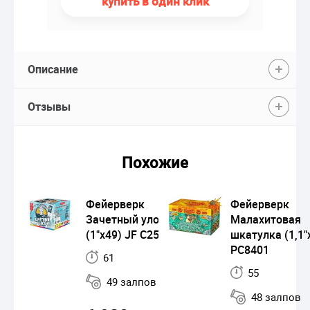
купить в один клик
Описание
Отзывы
Похожие
Фейерверк
Фейерверк
Зачетный улов
Малахитовая
(1"х49) JF C25-49/01
шкатулка (1,1"
РС8401
61
55
49 залпов
48 залпов