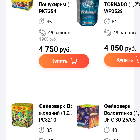
Пошухирим (1"х49)
TORNADO (1,2"
РК7354
WP2538
45
61
49 залпов
19 залпов
4 900 руб.
4 050
4 750
руб.
руб.
Купить
Купить
Фейерверк Древо
Фейерверк
желаний (1,2"х25)
Валентинка (1,
РС8210
JF C 30-25/05
35
40