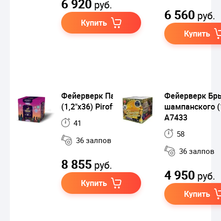
6 920
руб.
6 560
руб.
Купить
Купить
Фейерверк Павлин
Фейерверк Бр
(1,2"х36) Piroff
шампанского (
A7433
41
58
36 залпов
36 залпов
8 855
руб.
4 950
руб.
Купить
Купить