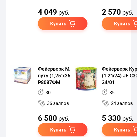
4 049
2 570
руб.
руб.
Купить
Купить
Фейерверк Млечный
Фейерверк Ку
путь (1,25"х36)
(1,2"х24) JF С3
Р8087ФМ
24/01
30
35
36 залпов
24 залпов
6 580
5 330
руб.
руб.
Купить
Купить