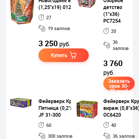
Новогодняя елка
Озорное
(1,25"х19) 01225
детство
(1"х36)
27
РС7254
19 залпов
20
3 250
36
руб.
залпов
Купить
3 760
руб.
Заказать
срок 30-
35 дней
Фейерверк Крэйзи
Фейерверк Кр
Пятница (0,2"х300)
вираж (0,8"х36
JF 31-300
ОС6420
60
40
300 залпов
36 залпов