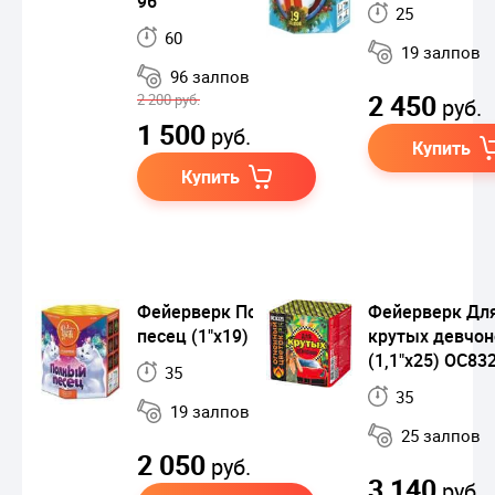
96
25
60
19 залпов
96 залпов
2 450
2 200 руб.
руб.
1 500
руб.
Купить
Купить
Фейерверк Полный
Фейерверк Дл
песец (1"х19) ЕС440
крутых девчон
(1,1"х25) ОС83
35
35
19 залпов
25 залпов
2 050
руб.
3 140
руб.