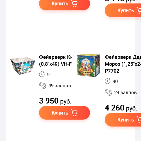
Купить
Купить
Фейерверк Кюрасао
Фейерверк Де
(0,8"х49) VH-FAN-02
Мороз (1,25"х2
Р7702
51
40
49 залпов
24 залпов
3 950
руб.
4 260
руб.
Купить
Купить