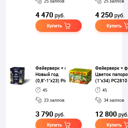
25 залпов
25 залпов
4 470
4 250
руб.
руб.
Купить
Купить
Фейерверк + фонтан
Фейерверк + ф
Новый год
Цветок папоро
(0,8"-1"х23) Piroff
(1"х34) РС2810
45
45
23 залпов
34 залпов
3 790
12 800
руб.
руб
Купить
Купить