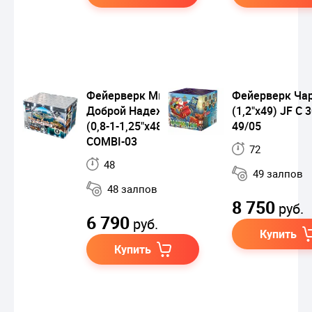
Фейерверк Мыс
Фейерверк Ча
Доброй Надежды
(1,2"х49) JF C 3
(0,8-1-1,25"х48) VH-
49/05
COMBI-03
72
48
49 залпов
48 залпов
8 750
руб.
6 790
руб.
Купить
Купить