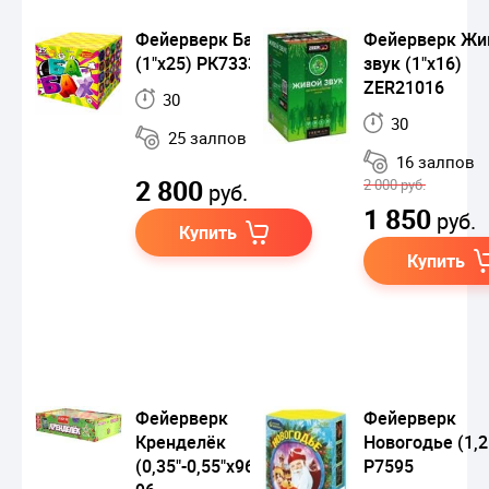
Фейерверк Ба-бах
Фейерверк Жи
(1"х25) РК7333
звук (1"х16)
ZER21016
30
30
25 залпов
16 залпов
2 800
2 000 руб.
руб.
1 850
руб.
Купить
Купить
Фейерверк
Фейерверк
Кренделёк
Новогодье (1,2
(0,35"-0,55"х96) MCP-
Р7595