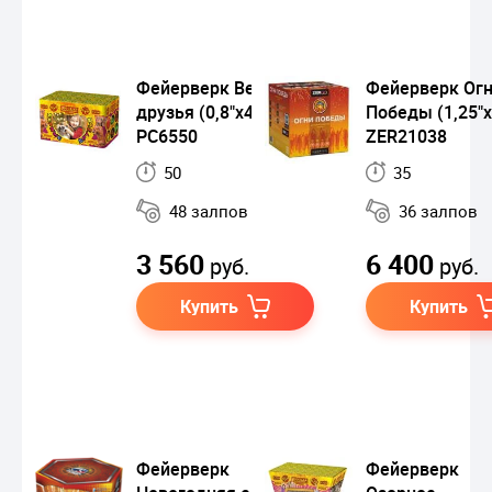
Фейерверк Верные
Фейерверк Ог
друзья (0,8"x48)
Победы (1,25"х
РС6550
ZER21038
50
35
48 залпов
36 залпов
3 560
6 400
руб.
руб.
Купить
Купить
Фейерверк
Фейерверк