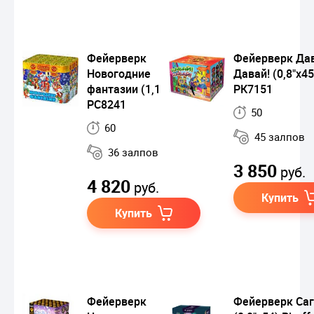
Фейерверк
Фейерверк Дав
Новогодние
Давай! (0,8"х45
фантазии (1,1"х36)
РК7151
РС8241
50
60
45 залпов
36 залпов
3 850
руб.
4 820
руб.
Купить
Купить
Фейерверк
Фейерверк Са