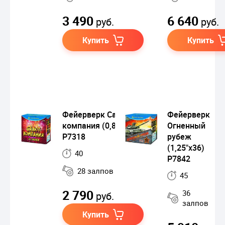
3 490
6 640
руб.
руб.
Купить
Купить
Фейерверк Салют-
Фейерверк
компания (0,8"х28)
Огненный
Р7318
рубеж
(1,25"х36)
40
Р7842
28 залпов
45
2 790
36
руб.
залпов
Купить