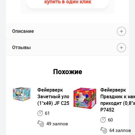
купить в один клик
Описание
Отзывы
Похожие
Фейерверк
Фейерверк
Зачетный улов
Праздник к на
(1"х49) JF C25-49/01
приходит (0,8"
Р7452
61
60
49 залпов
64 залпов