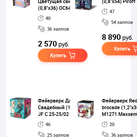
Цветущая сакура
(0,8"х54) Piroff
(0,8"х36) ОС6422
47
40
54 залпов
36 залпов
8 890
руб.
2 570
руб.
Купить
Купить
Фейерверк ДА!
Фейерверк Re
Свадебный (1"х25)
brocade (1,2"х3
JF C 25-25/02
M1271 Maxse
46
20
25 залпов
36 залпов