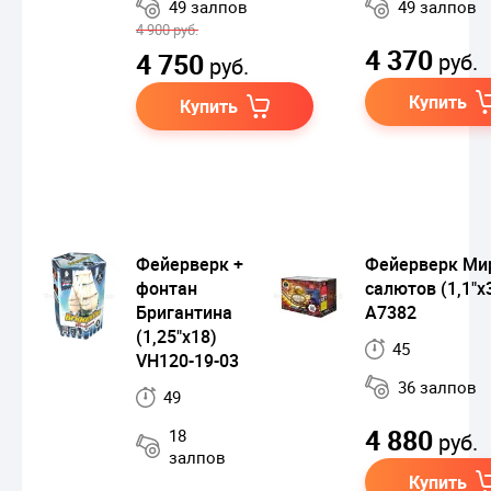
49 залпов
49 залпов
4 900 руб.
4 370
4 750
руб.
руб.
Купить
Купить
Фейерверк +
Фейерверк Ми
фонтан
салютов (1,1"х
Бригантина
A7382
(1,25"х18)
45
VH120-19-03
36 залпов
49
4 880
18
руб.
залпов
Купить