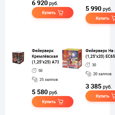
6 920
руб.
5 990
руб.
Купить
Купить
Фейерверк
Фейерверк На 
Кремлёвская ёлка
(1,25"х20) ЕС6
(1,25"х25) A7312
30
50
20 залпов
25 залпов
3 385
руб.
5 580
руб.
Купить
Купить