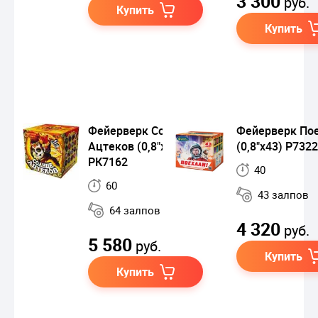
3 300
руб.
Купить
Купить
Фейерверк Солнце
Фейерверк Пое
Ацтеков (0,8"х64)
(0,8"х43) Р7322
РК7162
40
60
43 залпов
64 залпов
4 320
руб.
5 580
руб.
Купить
Купить