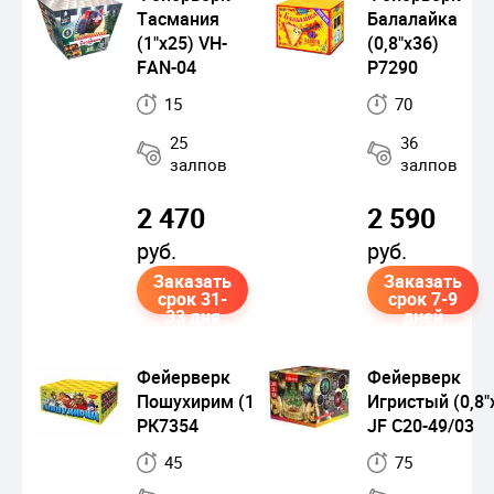
Тасмания
Балалайка
(1"х25) VH-
(0,8"х36)
FAN-04
Р7290
15
70
25
36
залпов
залпов
2 470
2 590
руб.
руб.
Заказать
Заказать
срок 31-
срок 7-9
33 дня
дней
Фейерверк
Фейерверк
Пошухирим (1"х49)
Игристый (0,8"
РК7354
JF С20-49/03
45
75