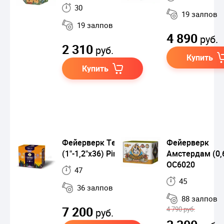
30
19 залпов
19 залпов
4 890
руб.
2 310
руб.
Купить
Купить
Фейерверк Теремок
Фейерверк
(1"-1,2"х36) Piroff
Амстердам (0,
ОС6020
47
45
36 залпов
88 залпов
7 200
4 790 руб.
руб.