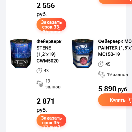
2 556
руб.
Заказать
срок 33-
35 дней
Фейерверк
Фейерверк MO
STENE
PAINTER (1,5"x
(1,2"x19)
MC150-19
GWM5020
45
43
19 залпов
19
залпов
5 890
руб.
2 871
Купить
руб.
Заказать
срок 35-
37 дней