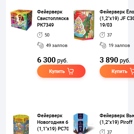
Фейерверк
Фейерверк Ёл
Свистопляска (1"х49)
(1,2"х19) JF С3
РК7349
19/03
50
37
49 залпов
19 залпов
6 300
3 890
руб.
руб.
Купить
Купить
Фейерверк
Фейерверк Вь
Новогодняя белочка
(1,2"х19) Piroff
(1,1"х19) РС7079
37