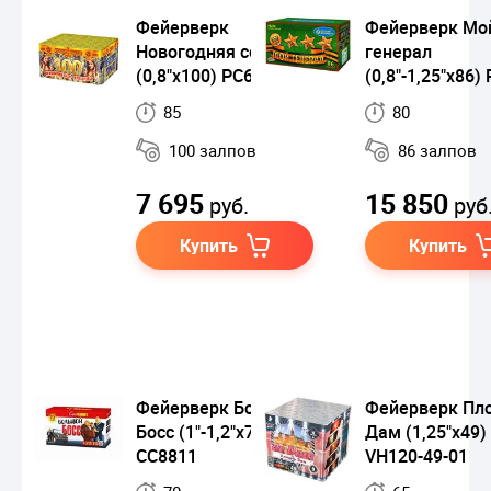
Фейерверк
Фейерверк Мо
Новогодняя соточка
генерал
(0,8"х100) РС6641
(0,8"-1,25"х86)
85
80
100 залпов
86 залпов
7 695
15 850
руб.
руб
Купить
Купить
Фейерверк Большой
Фейерверк Пл
Босс (1"-1,2"х72)
Дам (1,25"х49)
СС8811
VH120-49-01