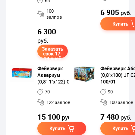
65
6 905
100
руб.
залпов
Купить
6 300
руб.
Заказать
срок 17-
19 дней
Фейерверк
Фейерверк Аб
Аквариум
(0,8"х100) JF C
(0,8"-1"х122) СС8847
100/01
70
90
122 залпов
100 залпов
15 100
7 480
руб.
руб.
Купить
Купить