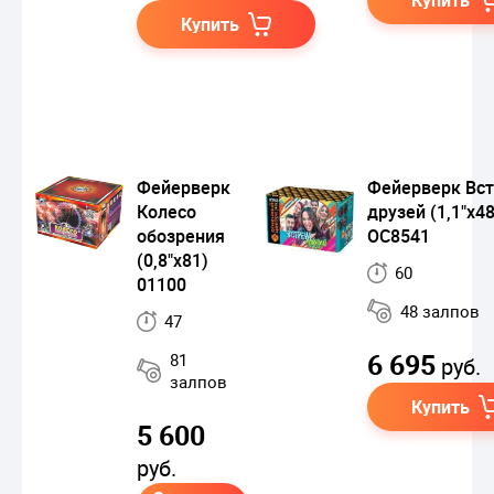
Купить
Купить
Фейерверк
Фейерверк Вс
Колесо
друзей (1,1"х48
обозрения
ОС8541
(0,8"х81)
60
01100
48 залпов
47
6 695
81
руб.
залпов
Купить
5 600
руб.