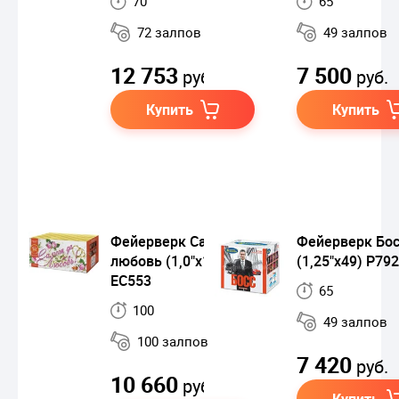
70
65
72 залпов
49 залпов
12 753
7 500
руб.
руб.
Купить
Купить
Фейерверк Салют да
Фейерверк Бо
любовь (1,0"х100)
(1,25"х49) Р79
ЕС553
65
100
49 залпов
100 залпов
7 420
руб.
10 660
руб.