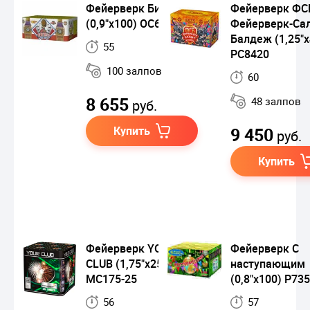
Фейерверк Биг Бен
Фейерверк ФС
(0,9"х100) ОС6950
Фейерверк-Са
Балдеж (1,25"х
55
РС8420
100 залпов
60
8 655
48 залпов
руб.
Купить
9 450
руб.
Купить
Фейерверк YOUR
Фейерверк С
CLUB (1,75"x25)
наступающим
MC175-25
(0,8"х100) Р73
56
57