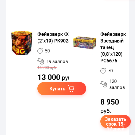
Фейерверк ФЭС
Фейерверк
(2"х19) РК9028
Звездный
танец
50
(0,8"х120)
РС6676
19 залпов
14 200 руб.
70
13 000
руб.
120
залпов
Купить
8 950
руб.
Заказать
срок 15-
17 дней