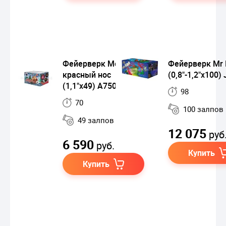
Фейерверк Мороз
Фейерверк Mr 
красный нос
(0,8"-1,2"х100)
(1,1"х49) A7506
98
70
100 залпов
49 залпов
12 075
руб
6 590
руб.
Купить
Купить