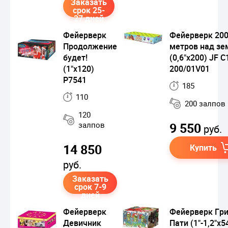
Заказать
срок 25-
27 дней
Фейерверк
Фейерверк 20
Продолжение
метров над зе
будет!
(0,6"х200) JF C
(1"х120)
200/01V01
Р7541
185
110
200 залпов
120
залпов
9 550
руб.
14 850
Купить
руб.
Заказать
срок 7-9
дней
Фейерверк
Фейерверк Гр
Девичник
Пати (1"-1,2"х5