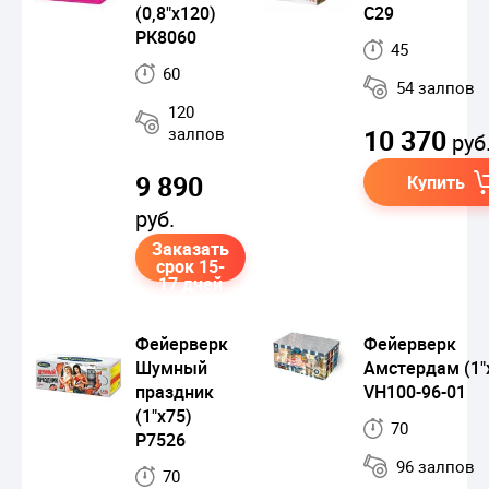
(0,8"х120)
C29
РК8060
45
60
54 залпов
120
залпов
10 370
руб
9 890
Купить
руб.
Заказать
срок 15-
17 дней
Фейерверк
Фейерверк
Шумный
Амстердам (1"
праздник
VH100-96-01
(1"х75)
70
Р7526
96 залпов
70