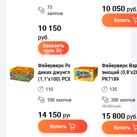
10 050
75
руб
залпов
Купить
10 150
руб.
Заказать
срок 30-
35 дней
Фейерверк Рай
Фейерверк Вз
диких джунглей
эмоций (0,8"х2
(1,1"х100) РС8671
РК7189
110
135
100 залпов
200 залпов
18 000 руб.
14 150
15 800
руб.
руб
Купить
Купить