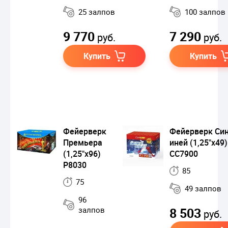
25 залпов
100 залпов
9 770
7 290
руб.
руб.
Купить
Купить
Фейерверк
Фейерверк Си
Премьера
иней (1,25"х49)
(1,25"х96)
СС7900
Р8030
85
75
49 залпов
96
залпов
8 503
руб.