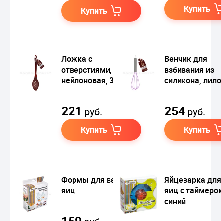
Купить
Купить
Ложка с
Венчик для
отверстиями,
взбивания из
нейлоновая, 35 см
силикона, лил
221
254
руб.
руб.
Купить
Купить
Формы для варки
Яйцеварка для
яиц
яиц с таймеро
синий
159