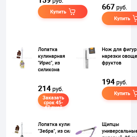
руб.
667
руб.
Купить
Купить
Лопатка
Нож для фигур
кулинарная
нарезки овоще
"Ирис", из
фруктов
силикона
194
руб.
214
руб.
Купить
Заказать
срок 45-
47 дней
Лопатка кулинарная
Щипцы
"Зебра", из силикона
универсальные