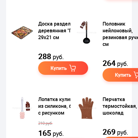
Доска разделочная
Половник
деревянная "Парма",
нейлоновый,
29х21 см
резиновая ручк
см
288
руб.
264
руб.
Купить
Купить
Лопатка кулинарная
Перчатка
из силикона, белый,
термостойкая,
с рисунком
шоколад
210 руб.
269
165
руб.
руб.