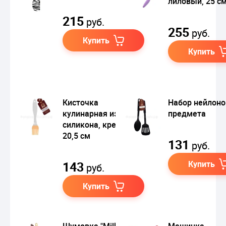
лиловый, 25 с
215
руб.
255
руб.
Купить
Купить
Кисточка
Набор нейлоно
кулинарная из
предмета
силикона, кремовый,
20,5 см
131
руб.
143
Купить
руб.
Купить
Шумовка "Milky"
Машинка