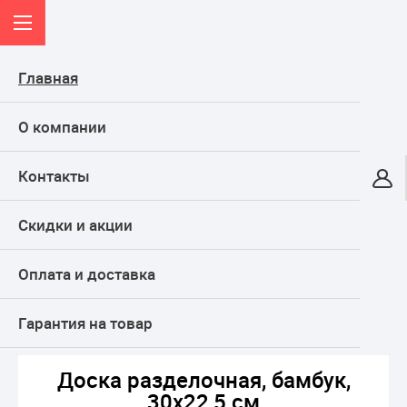
Главная
О компании
Контакты
Онлайн-гипермаркет
Скидки и акции
КАТАЛОГ
Оплата и доставка
Главная
Дом и кухня
Кухня
Инструменты для готовки
Доска разделочная, бамбук, 30х22,5 см
Гарантия на товар
Доска разделочная, бамбук,
30х22,5 см