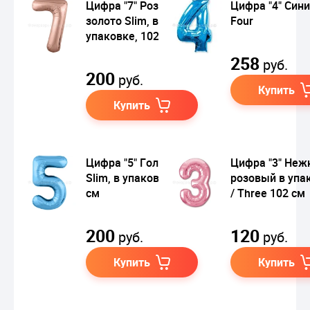
Цифра "7" Розовое
Цифра "4" Сини
золото Slim, в
Four
упаковке, 102 см
258
руб.
200
руб.
Купить
Купить
Цифра "5" Голубой
Цифра "3" Не
Slim, в упаковке, 102
розовый в упа
см
/ Three 102 см
200
120
руб.
руб.
Купить
Купить