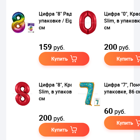
Цифра "8" Радуга в
Цифра "0", Кра
упаковке / Eight 86
Slim, в упаковк
см
см
159
200
руб.
руб.
Купить
Купить
Цифра "8", Красная
Цифра "7", Пон
Slim, в упаковке, 102
упаковке, 86 с
см
60
руб.
200
руб.
Купить
Купить