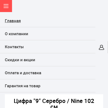
Главная
О компании
Контакты
Онлайн-гипермаркет
Скидки и акции
КАТАЛОГ
Оплата и доставка
Главная
ТОВАРЫ ДЛЯ ПРАЗДНИКА, подарки
Воздушные шары
Фольгированные
Цифры
Цифра "9" Серебро / Nine 102 см
Гарантия на товар
Цифра "9" Серебро / Nine 102
см