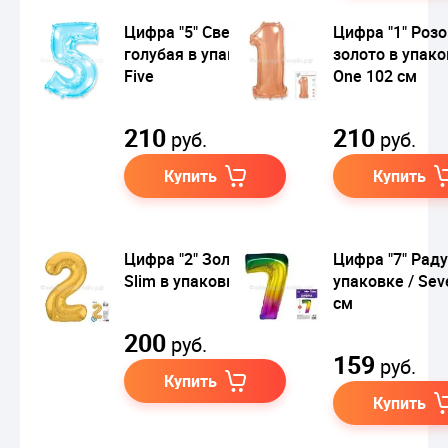
Цифра "5" Светло-
Цифра "1" Роз
голубая в упаковке /
золото в упако
Five
One 102 см
210
210
руб.
руб.
Купить
Купить
Цифра "2" Золото
Цифра "7" Раду
Slim в упаковке
упаковке / Sev
см
200
руб.
159
руб.
Купить
Купить