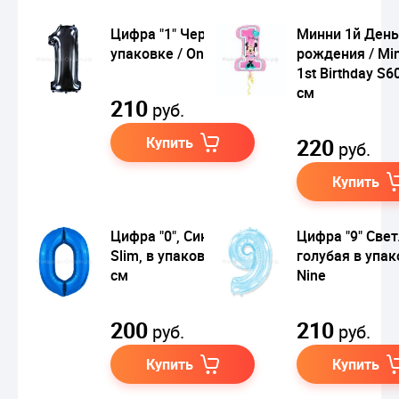
Цифра "1" Черная в
Минни 1й День
упаковке / One
рождения / Mi
1st Birthday S6
см
210
руб.
Купить
220
руб.
Купить
Цифра "0", Синие
Цифра "9" Свет
Slim, в упаковке, 102
голубая в упак
см
Nine
200
210
руб.
руб.
Купить
Купить