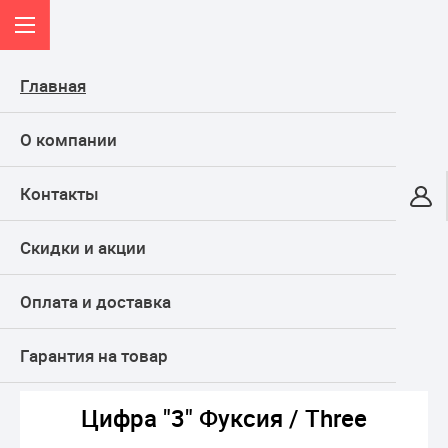
Главная
О компании
Контакты
Онлайн-гипермаркет
Скидки и акции
КАТАЛОГ
Оплата и доставка
Главная
ТОВАРЫ ДЛЯ ПРАЗДНИКА, подарки
Воздушные шары
Фольгированные
Цифры
Цифра "3" Фуксия / Three
Гарантия на товар
Цифра "3" Фуксия / Three