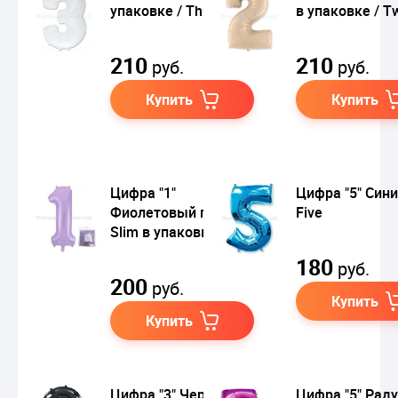
упаковке / Three
в упаковке / T
210
210
руб.
руб.
Купить
Купить
Цифра "1"
Цифра "5" Сини
Фиолетовый пастель
Five
Slim в упаковке
180
руб.
200
руб.
Купить
Купить
Цифра "3" Черная в
Цифра "5" Раду