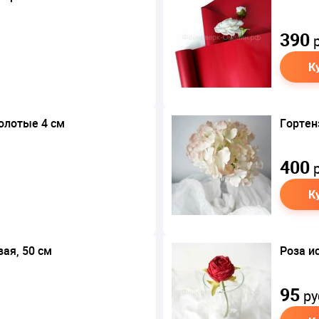
390
р
К
олотые 4 см
Гортен
400
р
К
ая, 50 см
Роза и
95
ру