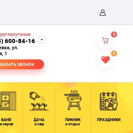
круглосуточно
0
5) 600-84-16
евка, ул.
, 1
0
АКАЗАТЬ ЗВОНОК
БАНЯ
ДАЧА
ПИКНИК
ПРАЗДНИКИ
и сауна
и сад
и отдых