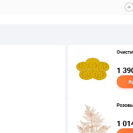
Очисти
1 39
К
Розовы
1 01