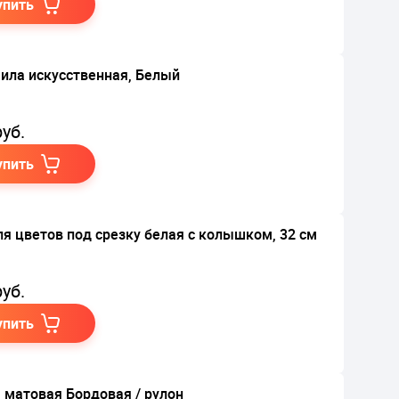
упить
ила искусственная, Белый
уб.
упить
ля цветов под срезку белая с колышком, 32 см
уб.
упить
 матовая Бордовая / рулон