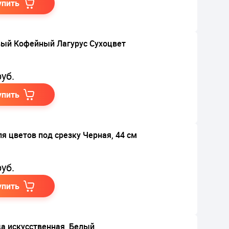
упить
ый Кофейный Лагурус Сухоцвет
уб.
упить
ля цветов под срезку Черная, 44 см
уб.
упить
а искусственная, Белый