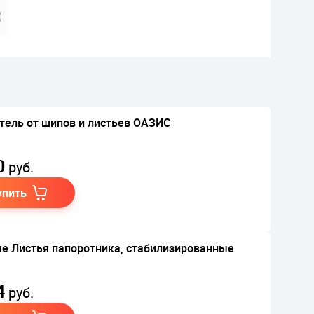
тель от шипов и листьев ОАЗИС
0
руб.
упить
е Листья папоротника, стабилизированные
4
руб.