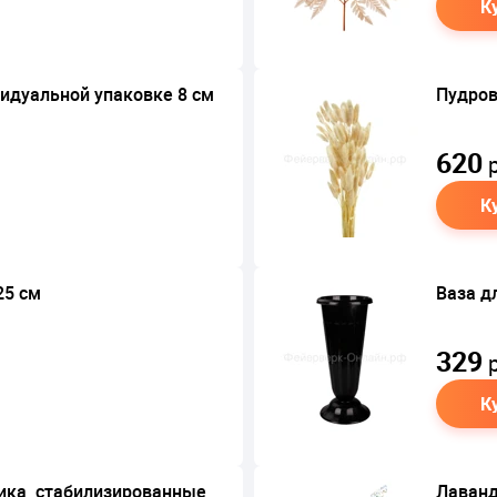
К
идуальной упаковке 8 см
Пудров
620
р
К
25 см
Ваза д
329
р
К
ика, стабилизированные,
Лаванд