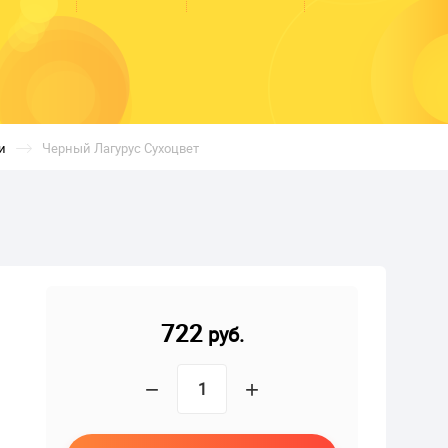
и
Черный Лагурус Сухоцвет
722
руб.
−
+