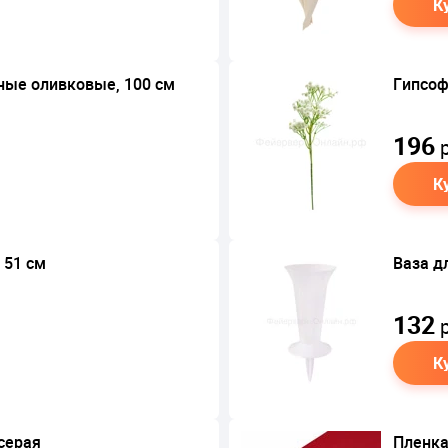
К
ные оливковые, 100 см
Гипсоф
196
р
К
 51 см
Ваза д
132
р
К
 серая
Пленка