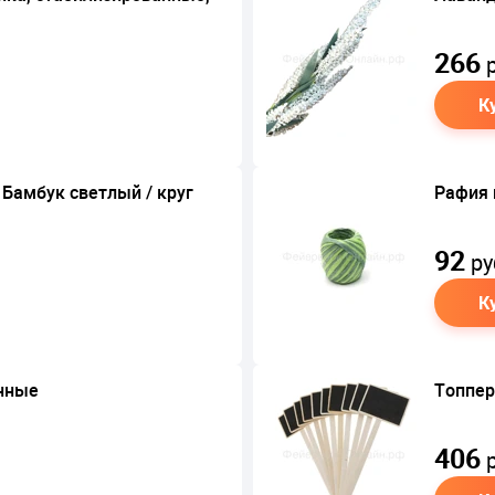
266
р
К
 Бамбук светлый / круг
Рафия 
92
ру
К
нные
Топпер
406
р