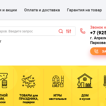
 и акции
Оплата и доставка
Гарантия на товар
Звонок 
+7 (92
г. Апрел
т
Парковая
З
ТНОЙ
ТОВАРЫ для
ИГРЫ
ДОМ
ЫМ,
ПРАЗДНИКА,
настольные
и кухня
аски
подарки