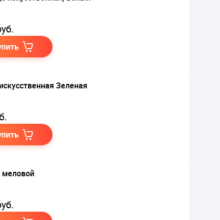
уб.
упить
искусственная Зеленая
б.
упить
 меловой
уб.