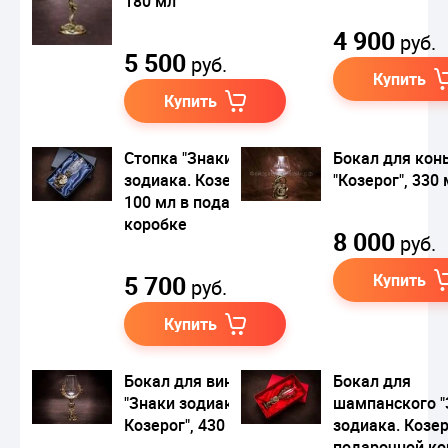
180 мл
4 900
руб.
5 500
руб.
Купить
Купить
Стопка "Знаки
Бокал для кон
зодиака. Козерог",
"Козерог", 330
100 мл в подарочной
коробке
8 000
руб.
5 700
Купить
руб.
Купить
Бокал для вина
Бокал для
"Знаки зодиака.
шампанского "
Козерог", 430 мл
зодиака. Козер
подарочной ко