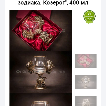
зодиака. Козерог", 400 мл