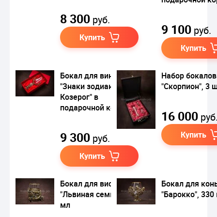
8 300
руб.
9 100
руб.
Купить
Купить
Бокал для вина
Набор бокалов
"Знаки зодиака.
"Скорпион", 3 ш
Козерог" в
подарочной коробке
16 000
руб
9 300
Купить
руб.
Купить
Бокал для виски
Бокал для кон
"Львиная семья", 330
"Барокко", 330
мл