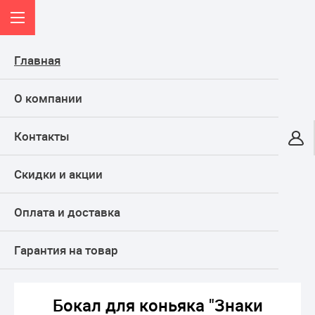
Главная
О компании
Контакты
Онлайн-гипермаркет
Скидки и акции
КАТАЛОГ
Оплата и доставка
Главная
ТОВАРЫ ДЛЯ ПРАЗДНИКА, подарки
VIP подарки ручной работы
Коньячные бокалы, бокалы под виски
Гарантия на товар
Бокал для коньяка "Знаки зодиака. Козерог", 400 мл
Бокал для коньяка "Знаки